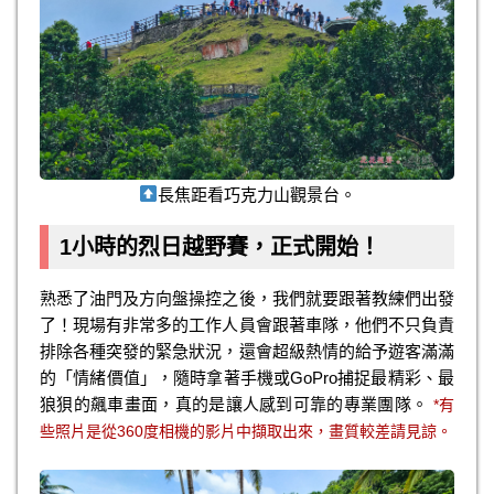
長焦距看巧克力山觀景台。
1小時的烈日越野賽，正式開始！
熟悉了油門及方向盤操控之後，我們就要跟著教練們出發
了！現場有非常多的工作人員會跟著車隊，他們不只負責
排除各種突發的緊急狀況，還會超級熱情的給予遊客滿滿
的「情緒價值」，隨時拿著手機或GoPro捕捉最精彩、最
狼狽的飆車畫面，真的是讓人感到可靠的專業團隊。
*有
些照片是從360度相機的影片中擷取出來，畫質較差請見諒。