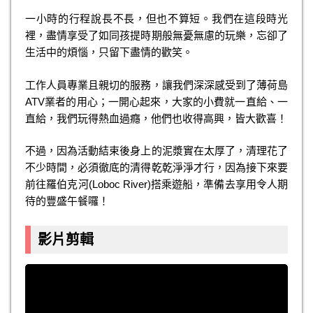
一小時的行程說長不長，但也不算短。我們在這段時光
裡，盡情享受了如同孩提時期般無憂無慮的玩樂，忘卻了
生活中的煩惱，只留下盡情的歡笑。
工作人員專業且親切的服務，讓我們深深感受到了薄荷島
ATV業者的用心；一開心起來，大家的小費就一直給、一
直給，我們玩得熱血過癮，他們也收得高興，皆大歡喜！
不過，因為活動結束後身上的泥漿實在太厚了，清理花了
不少時間，必須徹底的清得乾乾淨淨才行，因為接下來要
前往羅伯克河(Loboc River)搭乘遊船，準備去享用令人期
待的豐盛午餐囉！
影片剪輯