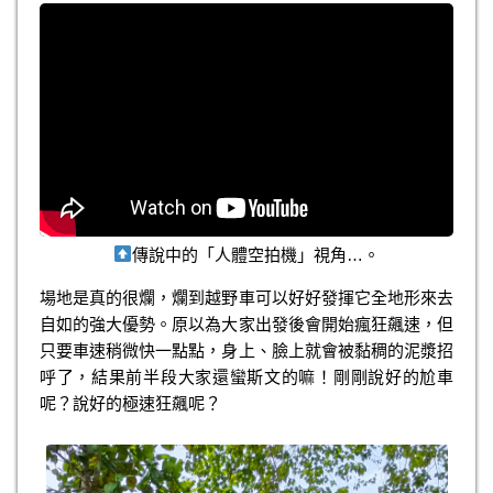
傳說中的「人體空拍機」視角…。
場地是真的很爛，爛到越野車可以好好發揮它全地形來去
自如的強大優勢。原以為大家出發後會開始瘋狂飆速，但
只要車速稍微快一點點，身上、臉上就會被黏稠的泥漿招
呼了，結果前半段大家還蠻斯文的嘛！剛剛說好的尬車
呢？說好的極速狂飆呢？