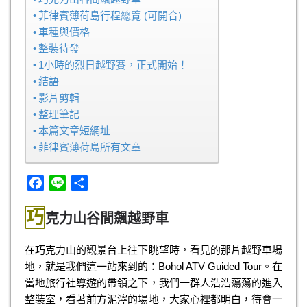
菲律賓薄荷島行程總覽 (可開合)
車種與價格
整裝待發
1小時的烈日越野賽，正式開始！
結語
影片剪輯
整理筆記
本篇文章短網址
菲律賓薄荷島所有文章
F
L
分
a
i
享
巧
c
n
克力山谷間飆越野車
e
e
b
在巧克力山的觀景台上往下眺望時，看見的那片越野車場
o
地，就是我們這一站來到的：Bohol ATV Guided Tour。在
o
當地旅行社導遊的帶領之下，我們一群人浩浩蕩蕩的進入
k
整裝室，看著前方泥濘的場地，大家心裡都明白，待會一