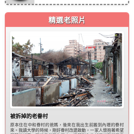
精選老照片
被拆掉的老眷村
原本住在中和眷村的爸媽，後來在我出生前搬到內壢的眷村
來。我讀大學的時候，剛好眷村改建啟動，一家人懷抱著希望