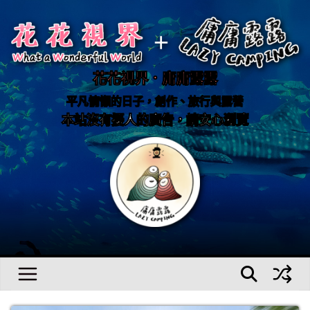
Skip
to
content
花花視界．庸庸露露
平凡慵懶的日子，創作、旅行與露營
本站沒有擾人的廣告，請安心瀏覽