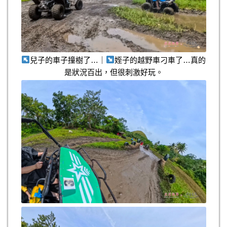
兒子的車子撞樹了…｜
姪子的越野車刁車了…真的
是狀況百出，但很刺激好玩。