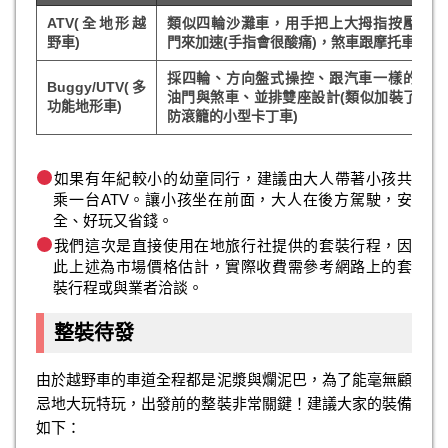
ATV(全地形越
類似四輪沙灘車，用手把上大拇指按壓式油
野車)
門來加速(手指會很酸痛)，煞車跟摩托車一樣
採四輪、方向盤式操控、跟汽車一樣的腳踩
Buggy/UTV(多
油門與煞車、並排雙座設計(類似加裝了粗獷
功能地形車)
防滾籠的小型卡丁車)
如果有年紀較小的幼童同行，建議由大人帶著小孩共
乘一台ATV。讓小孩坐在前面，大人在後方駕駛，安
全、好玩又省錢。
我們這次是直接使用在地旅行社提供的套裝行程，因
此上述為市場價格估計，實際收費需參考網路上的套
裝行程或與業者洽談。
整裝待發
由於越野車的車道全程都是泥漿與爛泥巴，為了能毫無顧
忌地大玩特玩，出發前的整裝非常關鍵！建議大家的裝備
如下：