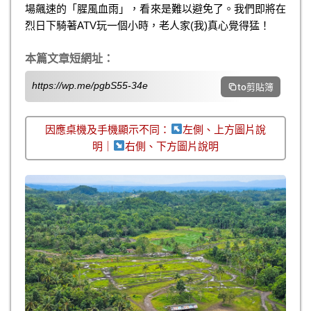
場飆速的「腥風血雨」，看來是難以避免了。我們即將在
烈日下騎著ATV玩一個小時，老人家(我)真心覺得猛！
本篇文章短網址：
https://wp.me/pgbS55-34e
to剪貼簿
因應桌機及手機顯示不同：
左側、上方圖片說
明｜
右側、下方圖片說明