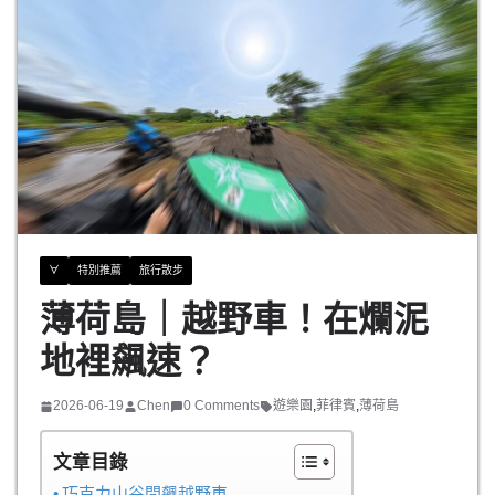
∀
特別推薦
旅行散步
薄荷島｜越野車！在爛泥
地裡飆速？
2026-06-19
Chen
0 Comments
遊樂園
,
菲律賓
,
薄荷島
文章目錄
巧克力山谷間飆越野車