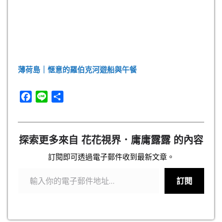
薄荷島｜愜意的羅伯克河遊船與午餐
F
L
分
a
i
享
c
n
e
e
探索更多來自 花花視界．庸庸露露 的內容
b
o
訂閱即可透過電子郵件收到最新文章。
輸入你的電子郵件地址…
o
k
訂閱