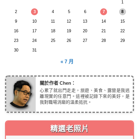
1
2
3
4
5
6
7
8
9
10
11
12
13
14
15
16
17
18
19
20
21
22
23
24
25
26
27
28
29
30
31
« 7 月
關於作者 Chen：
心累了就出門走走，旅遊、美食、露營是我逃
離現實的任意門。這裡被記錄下來的美好，是
我對職場消磨的溫柔抵抗。
精選老照片