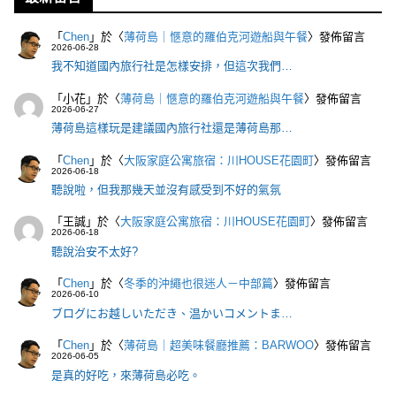
「
Chen
」於〈
薄荷島｜愜意的羅伯克河遊船與午餐
〉發佈留言
2026-06-28
我不知道國內旅行社是怎樣安排，但這次我們…
「
小花
」於〈
薄荷島｜愜意的羅伯克河遊船與午餐
〉發佈留言
2026-06-27
薄荷島這樣玩是建議國內旅行社還是薄荷島那…
「
Chen
」於〈
大阪家庭公寓旅宿：川HOUSE花園町
〉發佈留言
2026-06-18
聽說啦，但我那幾天並沒有感受到不好的氣氛
「
王誠
」於〈
大阪家庭公寓旅宿：川HOUSE花園町
〉發佈留言
2026-06-18
聽說治安不太好?
「
Chen
」於〈
冬季的沖繩也很迷人－中部篇
〉發佈留言
2026-06-10
ブログにお越しいただき、温かいコメントま…
「
Chen
」於〈
薄荷島｜超美味餐廳推薦：BARWOO
〉發佈留言
2026-06-05
是真的好吃，來薄荷島必吃。