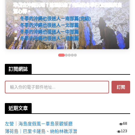
日本大阪旅遊分享
遊記
大阪住宿、天橋立一日遊、環球影城任天堂世界等詳細
旅遊資訊分享。(連載中...)
了解更多
訂閱網誌
輸入你的電子郵件地址…
訂閱
近期文章
左營｜海島度假風－羣島景觀餐廳
68
薄荷島｜巴里卡薩島、納帕林礁浮潛
123