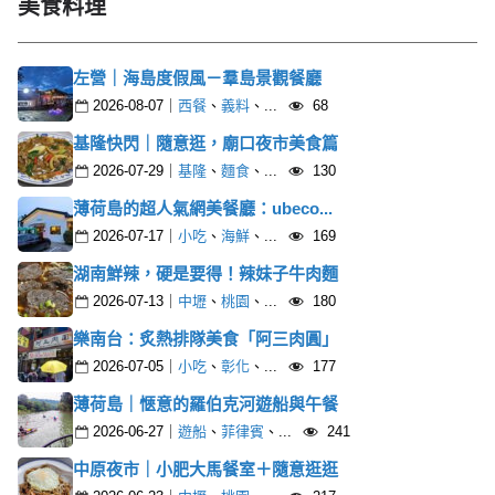
美食料理
左營｜海島度假風－羣島景觀餐廳
2026-08-07
｜
西餐
、
義料
、...
68
基隆快閃｜隨意逛，廟口夜市美食篇
2026-07-29
｜
基隆
、
麵食
、...
130
薄荷島的超人氣網美餐廳：ubeco...
2026-07-17
｜
小吃
、
海鮮
、...
169
湖南鮮辣，硬是要得！辣妹子牛肉麵
2026-07-13
｜
中壢
、
桃園
、...
180
樂南台：炙熱排隊美食「阿三肉圓」
2026-07-05
｜
小吃
、
彰化
、...
177
薄荷島｜愜意的羅伯克河遊船與午餐
2026-06-27
｜
遊船
、
菲律賓
、...
241
中原夜市｜小肥大馬餐室＋隨意逛逛