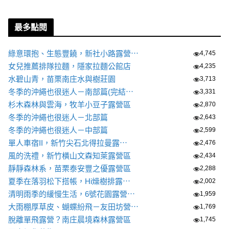
最多點閱
綠意環抱、生態豐饒，新社小路露營⋯
4,745
女兒推薦排隊拉麵，隱家拉麵公館店
4,235
水碧山青，苗栗南庄水與樹莊園
3,713
冬季的沖繩也很迷人－南部篇(完結⋯
3,331
杉木森林與雲海，牧羊小豆子露營區
2,870
冬季的沖繩也很迷人－北部篇
2,643
冬季的沖繩也很迷人－中部篇
2,599
單人車宿II，新竹尖石北得拉曼露⋯
2,476
風的洗禮，新竹橫山文森知萊露營區
2,434
靜靜森林系，苗栗泰安豐之優露營區
2,288
夏季在落羽松下搭帳，Hi燥樹排露⋯
2,002
清明雨季的緩慢生活，6號花園露營⋯
1,959
大雨棚厚草皮、蝴蝶紛飛－友田坊營⋯
1,769
脫離單飛露營？南庄晨境森林露營區
1,745