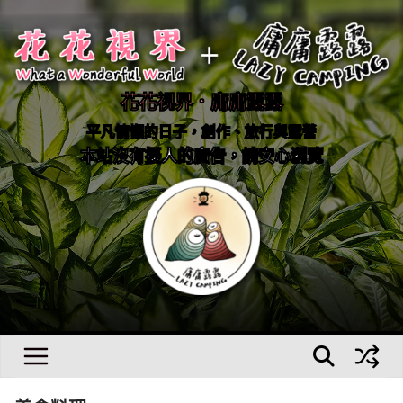
Skip
to
content
花花視界．庸庸露露
平凡慵懶的日子，創作、旅行與露營
本站沒有擾人的廣告，請安心瀏覽