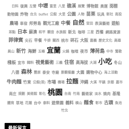
中壢
礁溪
雨棚
復興
博物館
奧運
日料
左營
富里
八里
展覽
公園
苗栗
動物園
炸物
玩具
台北
buffet
公館
大里
人物
新社
南投
自然
中餐
農場
觀光工廠
遊船
車宿
邦勞島
表演藝術
官田
日本
蘇澳
新北
咖啡
西餐
網路資源
茶點
和平
觀音
水族館
三星
菲律賓
碎石
大阪
尖石
早餐
桃市
牛排
關西
嘉義
歷史文化
高雄
宜蘭
薄荷島
新竹
海鮮
咖哩
夜市
員山
五峰
火鍋
中市
鶯歌
小吃
住宿
棧板
視覺藝術
高海拔
宜市
冬山
韓料
三義
大湖
森林
八德
泰安
寺廟
大園
購物中心
豐原
景觀餐廳
海上活動
拉麵
牛肉麵
市場
沖繩
竹東
公館(苗)
機場
大溪
平鎮
京都
嘉市
桃園
南庄
藝術家
燒肉
基隆
規劃
美術館
彰化
台南
竹南
淡水
麵食
古蹟
義料
草地
台中
遊樂園
體育
花蓮
泰料
橫山
彰市
魚池
竹北
最新留言