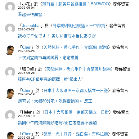
「
小花
」於〈
薄荷島｜超美味餐廳推薦：BARWOO
〉發佈留言
2026-06-04
看起來很厲害！
「
Josephbaf
」於〈
冬季的沖繩也很迷人－中部篇
〉發佈留言
2026-05-28
読めて幸せです！ 美しい描写本当にありが…
「
Chen
」於〈
天然純粹、悉心手作｜宜蘭漁川鍋物
〉發佈留言
2026-05-26
下次到宜蘭市再試試看，謝謝推薦
「
張Ｏ峰
」於〈
天然純粹、悉心手作｜宜蘭漁川鍋物
〉發佈留言
2026-05-26
這區有CP值更高的選擇，推"鍋來人"
「
Chen
」於〈
日本｜大阪跟團－京都天橋立一日遊
〉發佈留言
2026-05-19
還可以，大概80分吧，吃得蠻飽的。 反正…
「
Helen
」於〈
日本｜大阪跟團－京都天橋立一日遊
〉發佈留言
2026-05-19
請問中午的海鮮鍋好吃嗎?正在考慮要不要加…
「
Chen
」於〈
麵屋一虎｜豚骨、雞白湯，有料拉麵
〉發佈留言
2026-05-15