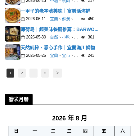
2026-06-23
｜
中壢
、
桃園
、...
217
一甲子的老字號美味｜富美活海鮮
2026-06-11
｜
宜蘭
、
蘇澳
、...
450
薄荷島｜超美味餐廳推薦：BARWO...
2026-05-30
｜
自然
、
小吃
、...
361
天然純粹、悉心手作｜宜蘭漁川鍋物
2026-05-25
｜
宜蘭
、
宜市
、...
243
1
2
...
5
＞
551
發表月曆
2026 年 8 月
日
一
二
三
四
五
六