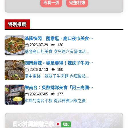
再看一張
完整相簿
特別推薦
基隆快閃｜隨意逛，廟口夜市美食⋯
2026-07-29
130
基隆廟口的美食 女兒週六有營隊活...
湖南鮮辣，硬是要得！辣妹子牛肉⋯
2026-07-13
180
環中東路－辣妹子牛肉麵 內壢後站...
樂南台：炙熱排隊美食「阿三肉圓⋯
2026-07-05
177
炙熱的南台小旅 從菲律賓回來之後...