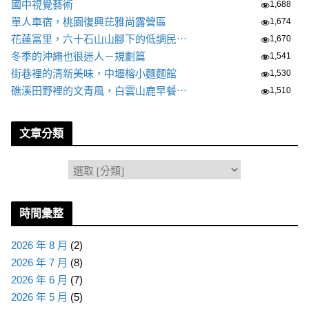
國中視覺藝術
1,688
單人車宿，桃園復興芘雅尚露營區
1,674
花蓮富里，六十石山山腳下的低調民⋯
1,670
冬季的沖繩也很迷人－規劃篇
1,541
街巷裡的清新美味，中壢榕小麵麵館
1,530
礁溪田野裡的文青風，白雲山鹿早餐⋯
1,510
文章分類
分
類
時間彙整
2026 年 8 月
(2)
2026 年 7 月
(8)
2026 年 6 月
(7)
2026 年 5 月
(5)