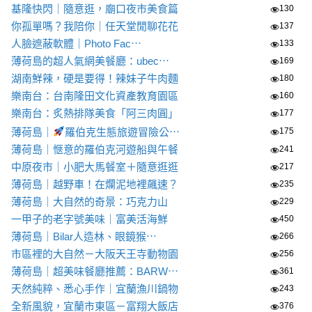
基隆快閃｜隨意逛，廟口夜市美食篇
130
你孤單嗎？我陪你｜任天堂閒聊花花
137
人臉遮蔽軟體｜Photo Fac⋯
133
薄荷島的超人氣網美餐廳：ubec⋯
169
湖南鮮辣，硬是要得！辣妹子牛肉麵
180
樂南台：台南隆田文化資產教育園區
160
樂南台：炙熱排隊美食「阿三肉圓」
177
薄荷島｜
羅伯克生態旅遊冒險公⋯
175
薄荷島｜愜意的羅伯克河遊船與午餐
241
中原夜市｜小肥大馬餐室＋隨意逛逛
217
薄荷島｜越野車！在爛泥地裡飆速？
235
薄荷島｜大自然的奇景：巧克力山
229
一甲子的老字號美味｜富美活海鮮
450
薄荷島｜Bilar人造林、眼鏡猴⋯
266
市區裡的大自然－大阪天王寺動物園
256
薄荷島｜超美味餐廳推薦：BARW⋯
361
天然純粹、悉心手作｜宜蘭漁川鍋物
243
全新風貌，宜蘭市東區－富翔大飯店
376