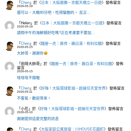
「
Chen
」於〈
日本｜大阪跟團－京都天橋立一日遊
〉發佈留言
2026-05-19
還可以，大概80分吧，吃得蠻飽的。 反正…
「
Helen
」於〈
日本｜大阪跟團－京都天橋立一日遊
〉發佈留言
2026-05-19
請問中午的海鮮鍋好吃嗎?正在考慮要不要加…
「
Chen
」於〈
麵屋一虎｜豚骨、雞白湯，有料拉麵
〉發佈留言
2026-05-15
大帥哥，謝謝你
「
田琦大帥哥
」於〈
麵屋一虎｜豚骨、雞白湯，有料拉麵
〉發佈
留言
2026-05-15
哇哇哇不錯喔
「
Chen
」於〈
好嗨！大阪環球影城－超級任天堂世界
〉發佈留言
2026-05-11
不客氣，歡迎常來。
「
小花
」於〈
好嗨！大阪環球影城－超級任天堂世界
〉發佈留言
2026-05-10
謝謝提供這麼完整的訊息
「
Chen
」於〈
大阪家庭公寓旅宿：川HOUSE花園町
〉發佈留言