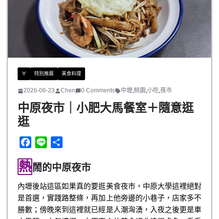
∀
特別推薦
美食料理
2026-06-23
Chen
0 Comments
中壢
,
桃園
,
小吃
,
夜市
中原夜市｜小肥大馬餐室＋隨意逛
逛
F
L
分
a
i
享
熱
c
n
鬧的中原夜市
e
e
內壢後站這區如果真的要逛美食夜市，中原大學這裡絕對
b
是首選，實踐路整條，再加上他旁邊的小巷子，店家多不
o
勝數；傍晚來到這裡就已經是人潮洶湧，入夜之後更是車
o