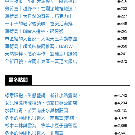
中原夜市｜小肥大馬餐室＋隨意逛逛
216
薄荷島｜越野車！在爛泥地裡飆速？
233
薄荷島｜大自然的奇景：巧克力山
227
一甲子的老字號美味｜富美活海鮮
445
薄荷島｜Bilar人造林、眼鏡猴⋯
265
市區裡的大自然－大阪天王寺動物園
255
薄荷島｜超美味餐廳推薦：BARW⋯
350
天然純粹、悉心手作｜宜蘭漁川鍋物
241
全新風貌，宜蘭市東區－富翔大飯店
372
最多點閱
綠意環抱、生態豐饒，新社小路露營⋯
4,742
女兒推薦排隊拉麵，隱家拉麵公館店
4,234
水碧山青，苗栗南庄水與樹莊園
3,711
冬季的沖繩也很迷人－南部篇(完結⋯
3,328
杉木森林與雲海，牧羊小豆子露營區
2,869
冬季的沖繩也很迷人－北部篇
2,641