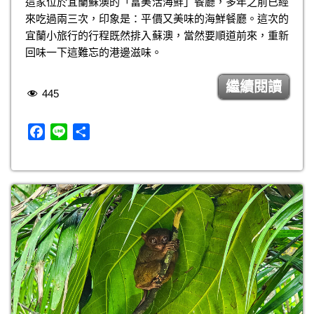
這家位於宜蘭蘇澳的「富美活海鮮」餐廳，多年之前已經
b
來吃過兩三次，印象是：平價又美味的海鮮餐廳。這次的
o
宜蘭小旅行的行程既然排入蘇澳，當然要順道前來，重新
o
回味一下這難忘的港邊滋味。
k
繼續閱讀
445
F
L
分
a
i
享
c
n
e
e
b
o
o
k