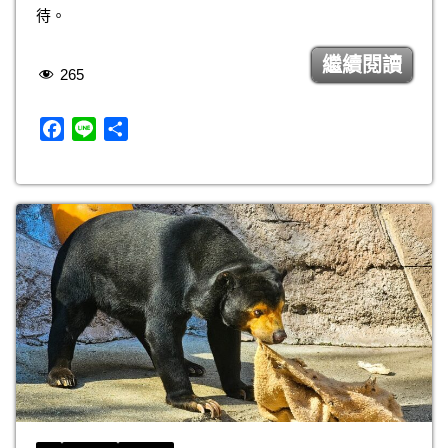
待。
繼續閱讀
265
F
L
分
a
i
享
c
n
e
e
b
o
o
k