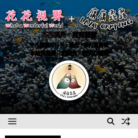
Skip
to
content
花花視界．庸庸露露
平凡慵懶的日子，創作、旅行與露營
本站沒有擾人的廣告，請安心瀏覽