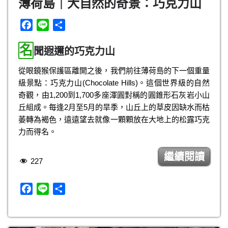
薄荷島｜大自然的奇景：巧克力山
F
L
分
a
i
享
名
c
n
聞遐邇的巧克力山
e
e
從眼鏡猴保護區離開之後，我們前往薄荷島的下一個重量
b
級景點：巧克力山(Chocolate Hills)。這個世界級的自然
o
奇觀，由1,200到1,700多座渾圓對稱的圓錐形石灰岩小山
o
丘組成。每逢2月至5月的旱季，山丘上的草皮因缺水而枯
k
萎轉為褐色，遠遠望去就像一顆顆放在大地上的松露巧克
力而得名。
繼續閱讀
227
F
L
分
a
i
享
c
n
e
e