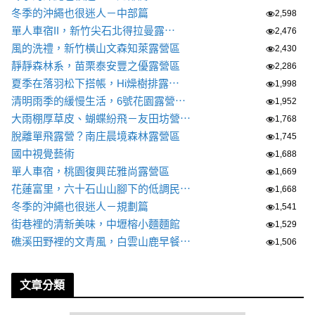
冬季的沖繩也很迷人－中部篇
2,598
單人車宿II，新竹尖石北得拉曼露⋯
2,476
風的洗禮，新竹橫山文森知萊露營區
2,430
靜靜森林系，苗栗泰安豐之優露營區
2,286
夏季在落羽松下搭帳，Hi燥樹排露⋯
1,998
清明雨季的緩慢生活，6號花園露營⋯
1,952
大雨棚厚草皮、蝴蝶紛飛－友田坊營⋯
1,768
脫離單飛露營？南庄晨境森林露營區
1,745
國中視覺藝術
1,688
單人車宿，桃園復興芘雅尚露營區
1,669
花蓮富里，六十石山山腳下的低調民⋯
1,668
冬季的沖繩也很迷人－規劃篇
1,541
街巷裡的清新美味，中壢榕小麵麵館
1,529
礁溪田野裡的文青風，白雲山鹿早餐⋯
1,506
文章分類