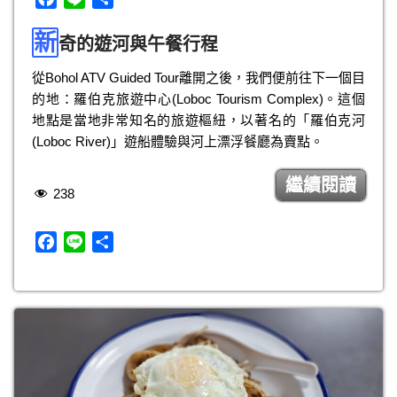
a
i
享
新
c
n
奇的遊河與午餐行程
e
e
從Bohol ATV Guided Tour離開之後，我們便前往下一個目
b
的地：羅伯克旅遊中心(Loboc Tourism Complex)。這個
o
地點是當地非常知名的旅遊樞紐，以著名的「羅伯克河
o
(Loboc River)」遊船體驗與河上漂浮餐廳為賣點。
k
繼續閱讀
238
F
L
分
a
i
享
c
n
e
e
b
o
o
k