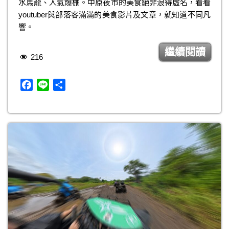
水馬龍、人氣爆棚。中原夜市的美食絕非浪得虛名，看看
k
youtuber與部落客滿滿的美食影片及文章，就知道不同凡
響。
繼續閱讀
216
F
L
分
a
i
享
c
n
e
e
b
o
o
k