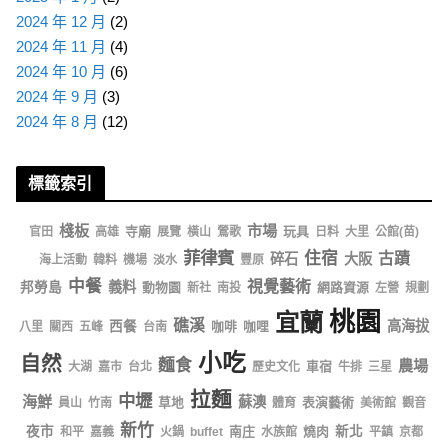
2024 年 12 月
(2)
2024 年 11 月
(4)
2024 年 10 月
(6)
2024 年 9 月
(3)
2024 年 8 月
(12)
標籤索引
棧板
市場
寺廟
玩具
官田
高雄
展覽
橫山
鶯歌
日料
大里
公館(苗)
菲律賓
住宿
古蹟
碎石
大阪
海上活動
韓料
機場
淡水
豐原
中餐
視覺藝術
義料
邦勞島
動物園
網路資源
新社
南投
左營
規劃
桃園
宜蘭
礁溪
高海拔
西餐
咖啡
咖哩
八里
關西
五峰
台南
小吃
自然
麵食
農場
車宿
大湖
嘉市
台北
歷史文化
牛排
三星
拉麵
中壢
海鮮
蘇澳
草地
表演藝術
員山
竹南
體育
美術館
觀音
新竹
夜市
南庄
燒肉
新北
和平
嘉義
火鍋
buffet
水族館
平鎮
京都