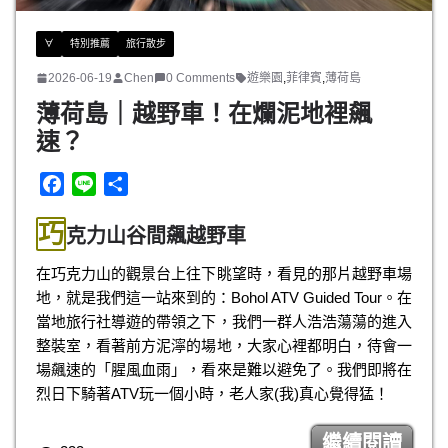
∀
特別推薦
旅行散步
2026-06-19
Chen
0 Comments
遊樂園
,
菲律賓
,
薄荷島
薄荷島｜越野車！在爛泥地裡飆
速？
F
L
分
a
i
享
巧
c
n
克力山谷間飆越野車
e
e
在巧克力山的觀景台上往下眺望時，看見的那片越野車場
b
地，就是我們這一站來到的：Bohol ATV Guided Tour。在
o
當地旅行社導遊的帶領之下，我們一群人浩浩蕩蕩的進入
o
整裝室，看著前方泥濘的場地，大家心裡都明白，待會一
k
場飆速的「腥風血雨」，看來是難以避免了。我們即將在
烈日下騎著ATV玩一個小時，老人家(我)真心覺得猛！
繼續閱讀