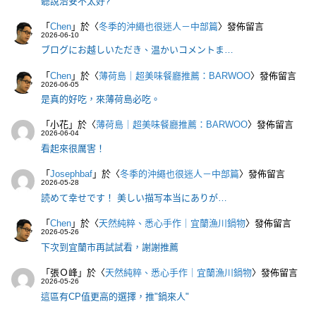
聽說治安不太好?
「
Chen
」於〈
冬季的沖繩也很迷人－中部篇
〉發佈留言
2026-06-10
ブログにお越しいただき、温かいコメントま…
「
Chen
」於〈
薄荷島｜超美味餐廳推薦：BARWOO
〉發佈留言
2026-06-05
是真的好吃，來薄荷島必吃。
「
小花
」於〈
薄荷島｜超美味餐廳推薦：BARWOO
〉發佈留言
2026-06-04
看起來很厲害！
「
Josephbaf
」於〈
冬季的沖繩也很迷人－中部篇
〉發佈留言
2026-05-28
読めて幸せです！ 美しい描写本当にありが…
「
Chen
」於〈
天然純粹、悉心手作｜宜蘭漁川鍋物
〉發佈留言
2026-05-26
下次到宜蘭市再試試看，謝謝推薦
「
張Ｏ峰
」於〈
天然純粹、悉心手作｜宜蘭漁川鍋物
〉發佈留言
2026-05-26
這區有CP值更高的選擇，推"鍋來人"