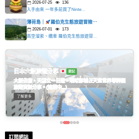
2026-07-25
136
入手由來 一年多前買了Ninte...
薄荷島｜
羅伯克生態旅遊冒險⋯
2026-07-01
173
高空溜索、纜車 羅伯克生態旅遊冒...
日本大阪旅遊分享
遊記
大阪住宿、天橋立一日遊、環球影城任天堂世界等詳細
旅遊資訊分享。(連載中...)
了解更多
訂閱網誌