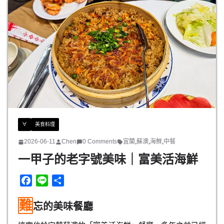
b
o
o
k
∀
美食料理
2026-06-11
Chen
0 Comments
宜蘭
,
蘇澳
,
海鮮
,
中餐
一甲子的老字號美味｜富美活海鮮
F
L
分
a
i
享
難
c
n
忘的美味餐廳
e
e