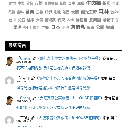
牛肉麵
宜市
八德
泰安
奧運
基隆
中市
公館
景觀餐廳
彰市
竹北
森林
苗栗
沖繩
觀光工廠
大園
炸物
花蓮
泰料
三義
彰化
茶點
台中
尖石
桃市
藝術家
竹東
博物館
遊樂園
購物中心
大溪
人物
日本
薄荷島
公園
雨棚
遊船
冬山
早餐
復興
富里
魚池
最新留言
「
Chen
」於〈
薄荷島｜愜意的羅伯克河遊船與午餐
〉發佈留言
2026-06-28
我不知道國內旅行社是怎樣安排，但這次我們…
「
小花
」於〈
薄荷島｜愜意的羅伯克河遊船與午餐
〉發佈留言
2026-06-27
薄荷島這樣玩是建議國內旅行社還是薄荷島那…
「
Chen
」於〈
大阪家庭公寓旅宿：川HOUSE花園町
〉發佈留言
2026-06-18
聽說啦，但我那幾天並沒有感受到不好的氣氛
「
王誠
」於〈
大阪家庭公寓旅宿：川HOUSE花園町
〉發佈留言
2026-06-18