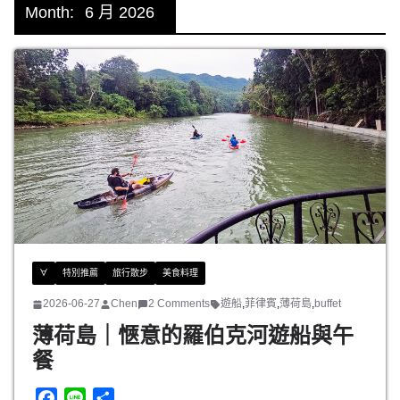
Month:
6 月 2026
∀
特別推薦
旅行散步
美食料理
2026-06-27
Chen
2 Comments
遊船
,
菲律賓
,
薄荷島
,
buffet
薄荷島｜愜意的羅伯克河遊船與午
餐
F
L
分