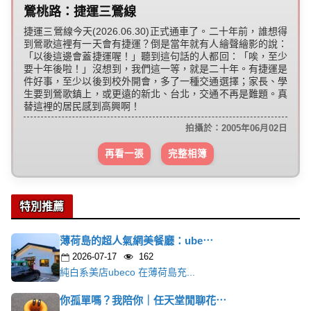
鶯桃路：捷運三鶯線
捷運三鶯線今天(2026.06.30)正式通車了。二十年前，誰想得
到鶯歌這裡有一天會有捷運？倒是當年就有人繪聲繪影的說：
「以後這邊會蓋捷運喔！」聽到這句話的人都回：「唉，至少
要十年後啦！」沒想到，我們這一等，就是二十年。有捷運是
件好事，至少以後到校外開會，多了一種交通選擇；家長、學
生要到鶯歌鎮上，或更遠的新北、台北，交通不再是難題。真
替這裡的居民感到高興啊！
拍攝於：2005年06月02日
再看一張
完整相簿
特別推薦
薄荷島的超人氣網美餐廳：ube⋯
2026-07-17
162
純白系美店ubeco 在薄荷島充...
你孤單嗎？我陪你｜任天堂閒聊花⋯