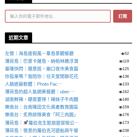
輸入你的電子郵件地址…
訂閱
近期文章
左營｜海島度假風－羣島景觀餐廳
52
薄荷島｜巴里卡薩島、納帕林礁浮潛
119
基隆快閃｜隨意逛，廟口夜市美食篇
125
你孤單嗎？我陪你｜任天堂閒聊花花
136
人臉遮蔽軟體｜Photo Fac⋯
133
薄荷島的超人氣網美餐廳：ubec⋯
162
湖南鮮辣，硬是要得！辣妹子牛肉麵
180
樂南台：台南隆田文化資產教育園區
159
樂南台：炙熱排隊美食「阿三肉圓」
176
薄荷島｜
羅伯克生態旅遊冒險公⋯
173
薄荷島｜愜意的羅伯克河遊船與午餐
238