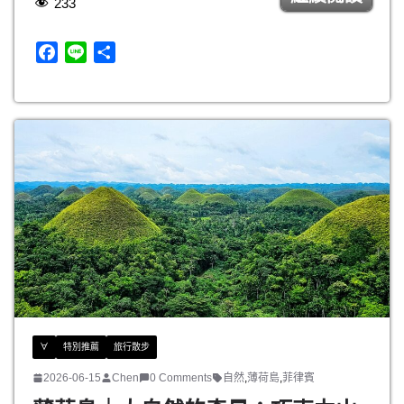
233
F
L
分
a
i
享
c
n
e
e
b
o
o
k
∀
特別推薦
旅行散步
2026-06-15
Chen
0 Comments
自然
,
薄荷島
,
菲律賓