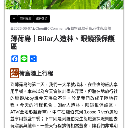
∀
特別推薦
旅行散步
2026-06-07
Chen
0 Comments
動物園
,
薄荷島
,
菲律賓
,
自然
薄荷島｜Bilar人造林、眼鏡猴保護
區
F
L
分
a
i
享
薄
c
n
荷島陸上行程
e
e
到薄荷島的第二天，我們一大早就起床，在住宿的飯店享
b
用早餐。本來以為今天會依計畫去浮潛，但聽在地旅行社
o
的導遊Abby說今天海象不佳，於是我們改成了陸地行
o
程。今天的行程包含：Bilar人造林、眼鏡猴保護區、
k
ATV(全地形越野車)，中午在羅伯克河(Loboc River)遊船
並享用豐盛午餐；下午則是到羅伯克生態旅遊探險樂園去
玩溜索與纜車。一整天行程排得相當豐富，讓我們非常期