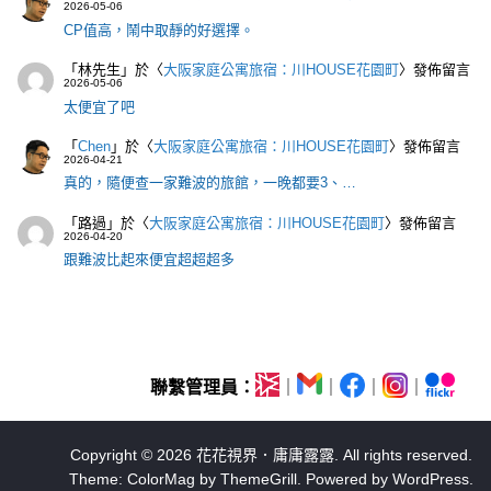
2026-05-06
CP值高，鬧中取靜的好選擇。
「
林先生
」於〈
大阪家庭公寓旅宿：川HOUSE花園町
〉發佈留言
2026-05-06
太便宜了吧
「
Chen
」於〈
大阪家庭公寓旅宿：川HOUSE花園町
〉發佈留言
2026-04-21
真的，隨便查一家難波的旅館，一晚都要3、…
「
路過
」於〈
大阪家庭公寓旅宿：川HOUSE花園町
〉發佈留言
2026-04-20
跟難波比起來便宜超超超多
聯繫管理員：
｜
｜
｜
｜
Copyright © 2026
花花視界．庸庸露露
. All rights reserved.
Theme:
ColorMag
by ThemeGrill. Powered by
WordPress
.