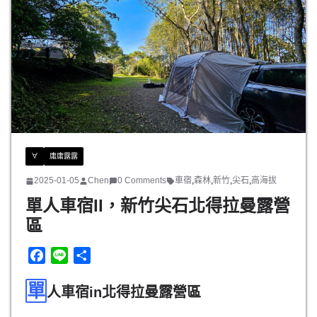
o
o
k
∀
庸庸露露
2025-01-05
Chen
0 Comments
車宿
,
森林
,
新竹
,
尖石
,
高海拔
單人車宿II，新竹尖石北得拉曼露營
區
F
L
分
a
i
享
單
c
n
人車宿in北得拉曼露營區
e
e