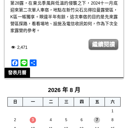
b
第28露，在東北季風與低溫的侵襲之下，2024十一月底
o
迎來第二次單人車宿，地點在新竹尖石北得拉曼露營區，
o
K區一帳獨享。睽違半年有餘，這次車宿的目的是先來露
k
營區探路，看看場地、設施及電信收訊如何，作為下次全
家露營的參考。
繼續閱讀
2,471
F
L
分
a
i
享
發表月曆
c
n
e
e
2026 年 8 月
b
o
日
一
二
三
四
五
六
o
k
1
2
3
4
5
6
7
8