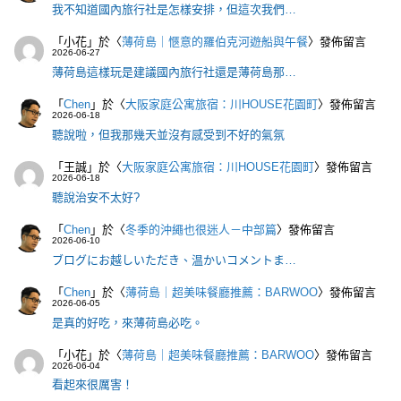
我不知道國內旅行社是怎樣安排，但這次我們…
「
小花
」於〈
薄荷島｜愜意的羅伯克河遊船與午餐
〉發佈留言
2026-06-27
薄荷島這樣玩是建議國內旅行社還是薄荷島那…
「
Chen
」於〈
大阪家庭公寓旅宿：川HOUSE花園町
〉發佈留言
2026-06-18
聽說啦，但我那幾天並沒有感受到不好的氣氛
「
王誠
」於〈
大阪家庭公寓旅宿：川HOUSE花園町
〉發佈留言
2026-06-18
聽說治安不太好?
「
Chen
」於〈
冬季的沖繩也很迷人－中部篇
〉發佈留言
2026-06-10
ブログにお越しいただき、温かいコメントま…
「
Chen
」於〈
薄荷島｜超美味餐廳推薦：BARWOO
〉發佈留言
2026-06-05
是真的好吃，來薄荷島必吃。
「
小花
」於〈
薄荷島｜超美味餐廳推薦：BARWOO
〉發佈留言
2026-06-04
看起來很厲害！