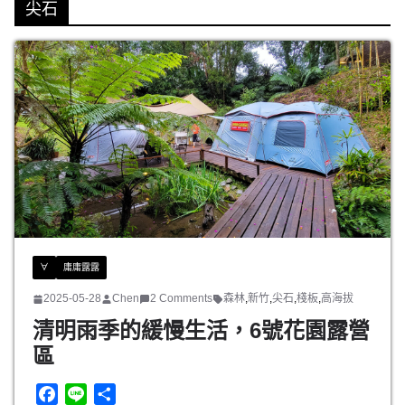
尖石
∀
庸庸露露
2025-05-28
Chen
2 Comments
森林
,
新竹
,
尖石
,
棧板
,
高海拔
清明雨季的緩慢生活，6號花園露營
區
F
L
分