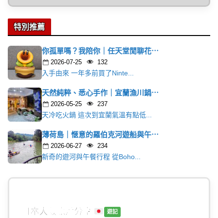
特別推薦
你孤單嗎？我陪你｜任天堂閒聊花⋯
2026-07-25
132
入手由來 一年多前買了Ninte...
天然純粹、悉心手作｜宜蘭漁川鍋⋯
2026-05-25
237
天冷吃火鍋 這次到宜蘭氣溫有點低...
薄荷島｜愜意的羅伯克河遊船與午⋯
2026-06-27
234
新奇的遊河與午餐行程 從Boho...
日本大阪旅遊分享
遊記