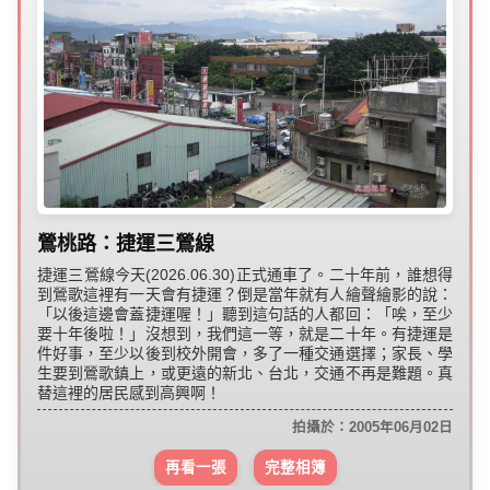
鶯桃路：捷運三鶯線
捷運三鶯線今天(2026.06.30)正式通車了。二十年前，誰想得
到鶯歌這裡有一天會有捷運？倒是當年就有人繪聲繪影的說：
「以後這邊會蓋捷運喔！」聽到這句話的人都回：「唉，至少
要十年後啦！」沒想到，我們這一等，就是二十年。有捷運是
件好事，至少以後到校外開會，多了一種交通選擇；家長、學
生要到鶯歌鎮上，或更遠的新北、台北，交通不再是難題。真
替這裡的居民感到高興啊！
拍攝於：2005年06月02日
再看一張
完整相簿