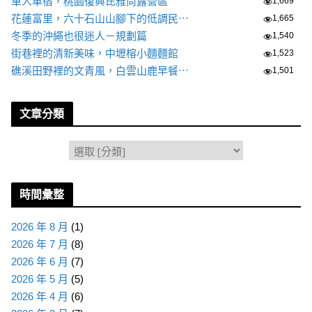
單人車宿，桃園復興芘雅尚露營區
1,669
花蓮富里，六十石山山腳下的低調民⋯
1,665
冬季的沖繩也很迷人－規劃篇
1,540
街巷裡的清新美味，中壢榕小麵麵館
1,523
礁溪田野裡的文青風，白雲山鹿早餐⋯
1,501
文章分類
分
類
時間彙整
2026 年 8 月
(1)
2026 年 7 月
(8)
2026 年 6 月
(7)
2026 年 5 月
(5)
2026 年 4 月
(6)