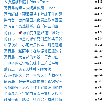
人臉遮蔽軟體｜Photo Fac⋯
133
薄荷島的超人氣網美餐廳：ubec⋯
160
湖南鮮辣，硬是要得！辣妹子牛肉麵
175
樂南台：台南隆田文化資產教育園區
158
樂南台：炙熱排隊美食「阿三肉圓」
175
薄荷島｜
羅伯克生態旅遊冒險公⋯
172
薄荷島｜愜意的羅伯克河遊船與午餐
234
中原夜市｜小肥大馬餐室＋隨意逛逛
215
薄荷島｜越野車！在爛泥地裡飆速？
230
薄荷島｜大自然的奇景：巧克力山
225
一甲子的老字號美味｜富美活海鮮
433
薄荷島｜Bilar人造林、眼鏡猴⋯
262
市區裡的大自然－大阪天王寺動物園
254
薄荷島｜超美味餐廳推薦：BARW⋯
344
天然純粹、悉心手作｜宜蘭漁川鍋物
237
全新風貌，宜蘭市東區－富翔大飯店
368
麵屋一虎｜豚骨、雞白湯，有料拉麵
298