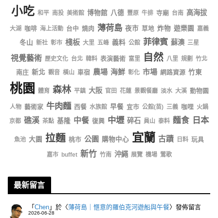
小吃
高海拔
博物館
八德
寺廟
和平
南投
美術館
豐原
牛排
台南
薄荷島
咖啡
台中
燒肉
夜市
草地
炸物
遊樂園
大湖
海上活動
嘉義
菲律賓
棧板
蘇澳
冬山
義料
新社
彰市
大里
五峰
公館
三星
自然
視覺藝術
表演藝術
歷史文化
台北
韓料
富里
八里
規劃
竹北
農場
海鮮
市場
南庄
新北
車宿
網路資源
竹東
觀音
橫山
彰化
桃園
森林
大阪
動物園
體育
平鎮
官田
花蓮
景觀餐廳
淡水
大溪
牛肉麵
藝術家
西餐
早餐
宜市
咖哩
人物
水族館
公館(苗)
三義
火鍋
中壢
日本
麵食
礁溪
中餐
碎石
基隆
復興
京都
茶點
員山
泰料
宜蘭
拉麵
公園
古蹟
大園
桃市
購物中心
玩具
魚池
日料
新竹
沖繩
嘉市
buffet
竹南
展覽
機場
鶯歌
最新留言
「
Chen
」於〈
薄荷島｜愜意的羅伯克河遊船與午餐
〉發佈留言
2026-06-28