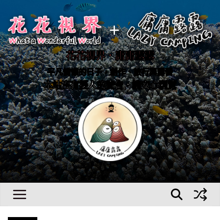
Skip
to
content
花花視界．庸庸露露
平凡慵懶的日子，創作、旅行與露營
本站沒有擾人的廣告，請安心瀏覽