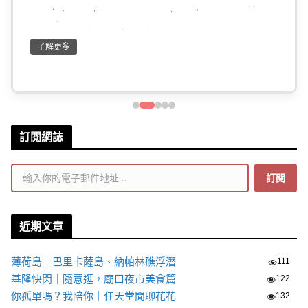
大阪住宿、天橋立一日遊、環球影城任天堂世界等詳細
旅遊資訊分享。(連載中...)
了解更多
訂閱網誌
輸入你的電子郵件地址…
訂閱
近期文章
薄荷島｜巴里卡薩島、納帕林礁浮潛
111
基隆快閃｜隨意逛，廟口夜市美食篇
122
你孤單嗎？我陪你｜任天堂閒聊花花
132