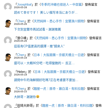
「
Josephbaf
」於〈
冬季的沖繩也很迷人－中部篇
〉發佈留言
2026-05-28
読めて幸せです！ 美しい描写本当にありが…
「
Chen
」於〈
天然純粹、悉心手作｜宜蘭漁川鍋物
〉發佈留言
2026-05-26
下次到宜蘭市再試試看，謝謝推薦
「
張Ｏ峰
」於〈
天然純粹、悉心手作｜宜蘭漁川鍋物
〉發佈留言
2026-05-26
這區有CP值更高的選擇，推"鍋來人"
「
Chen
」於〈
日本｜大阪跟團－京都天橋立一日遊
〉發佈留言
2026-05-19
還可以，大概80分吧，吃得蠻飽的。 反正…
「
Helen
」於〈
日本｜大阪跟團－京都天橋立一日遊
〉發佈留言
2026-05-19
請問中午的海鮮鍋好吃嗎?正在考慮要不要加…
「
Chen
」於〈
麵屋一虎｜豚骨、雞白湯，有料拉麵
〉發佈留言
2026-05-15
大帥哥，謝謝你
「
田琦大帥哥
」於〈
麵屋一虎｜豚骨、雞白湯，有料拉麵
〉發佈