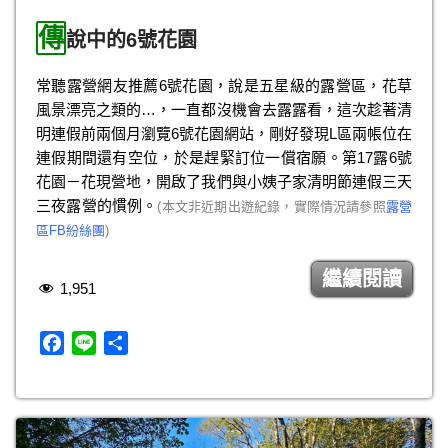
a
i
享
傳
c
n
說中的6號花園
e
e
b
常聽露營網友推薦6號花園，說是五星級的露營區，花草
o
風景漂亮之類的…，一直都沒機會去露露看，這次趁著清
o
明連假前兩個月瀏覽6號花園網站，剛好發現L區兩帳位在
k
連假期間還有空位，於是趕緊訂位一償宿願。第17露6號
花園－花現營地，開啟了我們與小姨子家清明節連假三天
三夜露營的慣例。
(本文非近期出遊紀錄，實際情況請參照
露營
區FB紛絲團
)
繼續閱讀
1,951
F
L
分
a
i
享
c
n
e
e
b