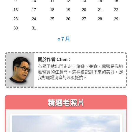
9
10
11
12
13
14
15
16
17
18
19
20
21
22
23
24
25
26
27
28
29
30
31
« 7 月
關於作者 Chen：
心累了就出門走走，旅遊、美食、露營是我逃
離現實的任意門。這裡被記錄下來的美好，是
我對職場消磨的溫柔抵抗。
精選老照片