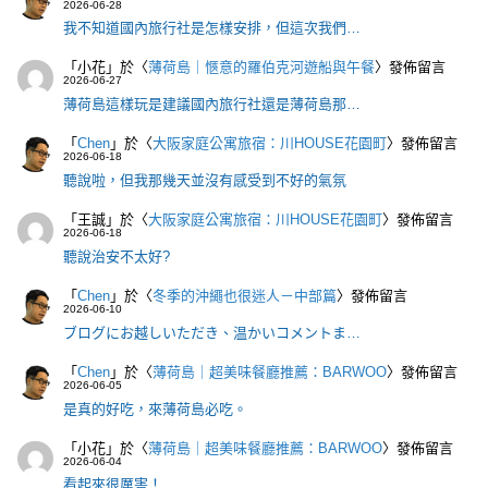
2026-06-28
我不知道國內旅行社是怎樣安排，但這次我們…
「
小花
」於〈
薄荷島｜愜意的羅伯克河遊船與午餐
〉發佈留言
2026-06-27
薄荷島這樣玩是建議國內旅行社還是薄荷島那…
「
Chen
」於〈
大阪家庭公寓旅宿：川HOUSE花園町
〉發佈留言
2026-06-18
聽說啦，但我那幾天並沒有感受到不好的氣氛
「
王誠
」於〈
大阪家庭公寓旅宿：川HOUSE花園町
〉發佈留言
2026-06-18
聽說治安不太好?
「
Chen
」於〈
冬季的沖繩也很迷人－中部篇
〉發佈留言
2026-06-10
ブログにお越しいただき、温かいコメントま…
「
Chen
」於〈
薄荷島｜超美味餐廳推薦：BARWOO
〉發佈留言
2026-06-05
是真的好吃，來薄荷島必吃。
「
小花
」於〈
薄荷島｜超美味餐廳推薦：BARWOO
〉發佈留言
2026-06-04
看起來很厲害！