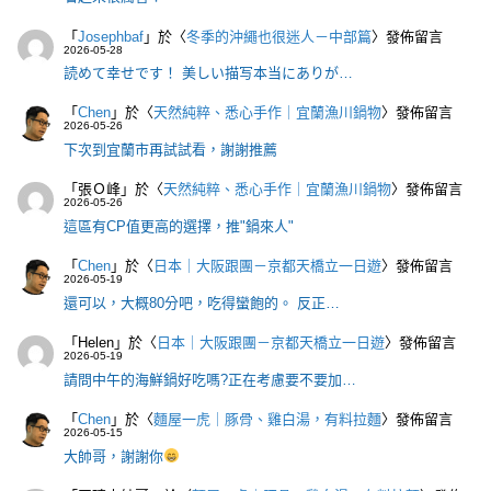
「
Josephbaf
」於〈
冬季的沖繩也很迷人－中部篇
〉發佈留言
2026-05-28
読めて幸せです！ 美しい描写本当にありが…
「
Chen
」於〈
天然純粹、悉心手作｜宜蘭漁川鍋物
〉發佈留言
2026-05-26
下次到宜蘭市再試試看，謝謝推薦
「
張Ｏ峰
」於〈
天然純粹、悉心手作｜宜蘭漁川鍋物
〉發佈留言
2026-05-26
這區有CP值更高的選擇，推"鍋來人"
「
Chen
」於〈
日本｜大阪跟團－京都天橋立一日遊
〉發佈留言
2026-05-19
還可以，大概80分吧，吃得蠻飽的。 反正…
「
Helen
」於〈
日本｜大阪跟團－京都天橋立一日遊
〉發佈留言
2026-05-19
請問中午的海鮮鍋好吃嗎?正在考慮要不要加…
「
Chen
」於〈
麵屋一虎｜豚骨、雞白湯，有料拉麵
〉發佈留言
2026-05-15
大帥哥，謝謝你