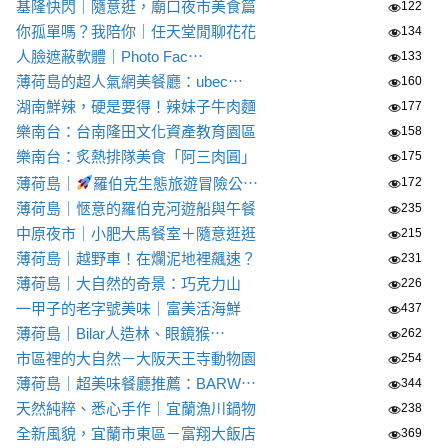
基隆快閃｜隨意逛，廟口夜市美食篇
122
你孤單嗎？我陪你｜任天堂閒聊花花
134
人臉遮蔽軟體｜Photo Fac⋯
133
薄荷島的超人氣網美餐廳：ubec⋯
160
湖南鮮辣，硬是要得！辣妹子牛肉麵
177
樂南台：台南隆田文化資產教育園區
158
樂南台：炙熱排隊美食「阿三肉圓」
175
薄荷島｜
羅伯克生態旅遊冒險公⋯
172
薄荷島｜愜意的羅伯克河遊船與午餐
235
中原夜市｜小肥大馬餐室＋隨意逛逛
215
薄荷島｜越野車！在爛泥地裡飆速？
231
薄荷島｜大自然的奇景：巧克力山
226
一甲子的老字號美味｜富美活海鮮
437
薄荷島｜Bilar人造林、眼鏡猴⋯
262
市區裡的大自然－大阪天王寺動物園
254
薄荷島｜超美味餐廳推薦：BARW⋯
344
天然純粹、悉心手作｜宜蘭漁川鍋物
238
全新風貌，宜蘭市東區－富翔大飯店
369