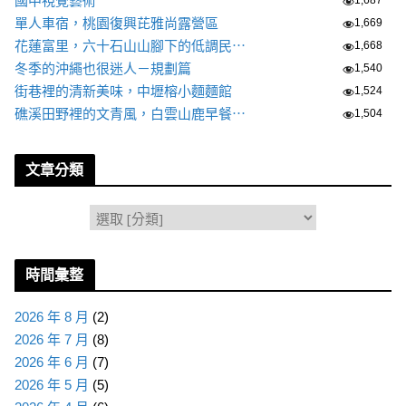
國中視覺藝術
1,687
單人車宿，桃園復興芘雅尚露營區
1,669
花蓮富里，六十石山山腳下的低調民⋯
1,668
冬季的沖繩也很迷人－規劃篇
1,540
街巷裡的清新美味，中壢榕小麵麵館
1,524
礁溪田野裡的文青風，白雲山鹿早餐⋯
1,504
文章分類
分
類
時間彙整
2026 年 8 月
(2)
2026 年 7 月
(8)
2026 年 6 月
(7)
2026 年 5 月
(5)