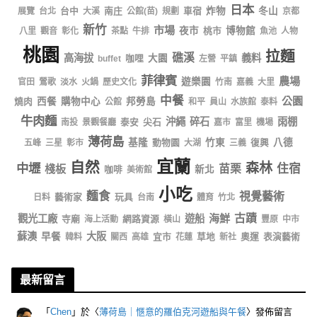
日本
台中
南庄
車宿
炸物
冬山
展覽
台北
大溪
公館(苗)
規劃
京都
新竹
市場
夜市
桃市
博物館
八里
觀音
彰化
茶點
牛排
魚池
人物
桃園
拉麵
礁溪
高海拔
義料
咖哩
大園
buffet
左營
平鎮
菲律賓
農場
遊樂園
官田
鶯歌
淡水
火鍋
歷史文化
竹南
嘉義
大里
中餐
公園
燒肉
西餐
購物中心
邦勞島
公館
和平
員山
水族館
泰料
牛肉麵
沖繩
碎石
雨棚
泰安
尖石
南投
景觀餐廳
嘉市
富里
機場
薄荷島
基隆
動物園
竹東
復興
八德
五峰
三星
彰市
大湖
三義
宜蘭
自然
森林
中壢
住宿
棧板
苗栗
咖啡
新北
美術館
小吃
麵食
視覺藝術
藝術家
玩具
日料
台南
體育
竹北
海鮮
古蹟
觀光工廠
遊船
寺廟
網路資源
海上活動
橫山
豐原
中市
蘇澳
大阪
早餐
宜市
草地
奧運
表演藝術
韓料
關西
高雄
花蓮
新社
最新留言
「
Chen
」於〈
薄荷島｜愜意的羅伯克河遊船與午餐
〉發佈留言