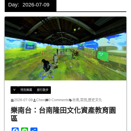
Day:
2026-07-09
∀
特別推薦
旅行散步
2026-07-09
Chen
0 Comments
台南
,
官田
,
歷史文化
樂南台：台南隆田文化資產教育園
區
F
L
分