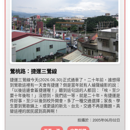
鶯桃路：捷運三鶯線
捷運三鶯線今天(2026.06.30)正式通車了。二十年前，誰想得
到鶯歌這裡有一天會有捷運？倒是當年就有人繪聲繪影的說：
「以後這邊會蓋捷運喔！」聽到這句話的人都回：「唉，至少
要十年後啦！」沒想到，我們這一等，就是二十年。有捷運是
件好事，至少以後到校外開會，多了一種交通選擇；家長、學
生要到鶯歌鎮上，或更遠的新北、台北，交通不再是難題。真
替這裡的居民感到高興啊！
拍攝於：2005年06月02日