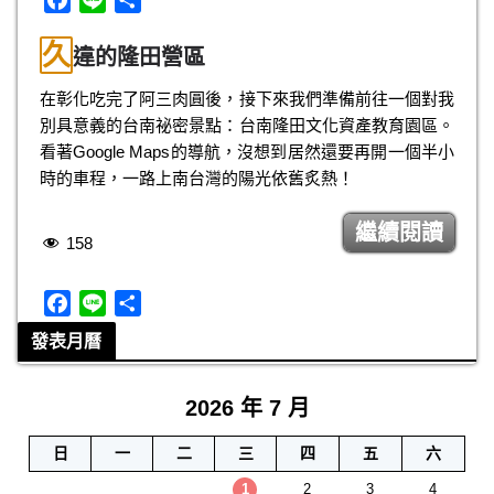
a
i
享
久
c
n
違的隆田營區
e
e
在彰化吃完了阿三肉圓後，接下來我們準備前往一個對我
b
別具意義的台南祕密景點：台南隆田文化資產教育園區。
o
看著Google Maps的導航，沒想到居然還要再開一個半小
o
時的車程，一路上南台灣的陽光依舊炙熱！
k
繼續閱讀
158
F
L
分
a
i
享
發表月曆
c
n
e
e
2026 年 7 月
b
o
日
一
二
三
四
五
六
o
k
1
2
3
4