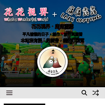
Skip
to
content
花花視界．庸庸露露
平凡慵懶的日子，創作、旅行與露營
本站沒有擾人的廣告，請安心瀏覽