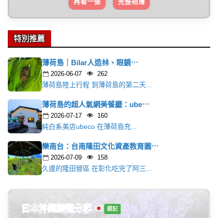
再看一張
完整相簿
特別推薦
薄荷島｜Bilar人造林、眼鏡⋯
2026-06-07
262
薄荷島陸上行程 到薄荷島的第二天...
薄荷島的超人氣網美餐廳：ube⋯
2026-07-17
160
純白系美店ubeco 在薄荷島充...
樂南台：台南隆田文化資產教育園⋯
2026-07-09
158
久違的隆田營區 在彰化吃完了阿三...