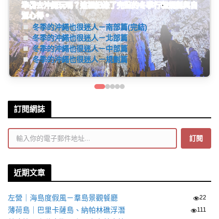
日本大阪旅遊分享
遊記
大阪住宿、天橋立一日遊、環球影城任天堂世界等詳細
旅遊資訊分享。(連載中...)
了解更多
訂閱網誌
輸入你的電子郵件地址…
訂閱
近期文章
左營｜海島度假風－羣島景觀餐廳
22
薄荷島｜巴里卡薩島、納帕林礁浮潛
111