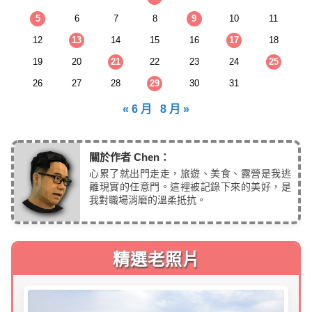
5
6
7
8
9
10
11
12
13
14
15
16
17
18
19
20
21
22
23
24
25
26
27
28
29
30
31
« 6 月
8 月 »
關於作者 Chen：
心累了就出門走走，旅遊、美食、露營是我逃
離現實的任意門。這裡被記錄下來的美好，是
我對職場消磨的溫柔抵抗。
精選老照片