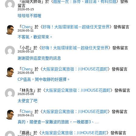
「
田琦大帥哥
」於〈
麵屋一虎｜豚骨、雞白湯，有料拉麵
〉發佈
留言
2026-05-15
哇哇哇不錯喔
「
Chen
」於〈
好嗨！大阪環球影城－超級任天堂世界
〉發佈留言
2026-05-11
不客氣，歡迎常來。
「
小花
」於〈
好嗨！大阪環球影城－超級任天堂世界
〉發佈留言
2026-05-10
謝謝提供這麼完整的訊息
「
Chen
」於〈
大阪家庭公寓旅宿：川HOUSE花園町
〉發佈留言
2026-05-06
CP值高，鬧中取靜的好選擇。
「
林先生
」於〈
大阪家庭公寓旅宿：川HOUSE花園町
〉發佈留言
2026-05-06
太便宜了吧
「
Chen
」於〈
大阪家庭公寓旅宿：川HOUSE花園町
〉發佈留言
2026-04-21
真的，隨便查一家難波的旅館，一晚都要3、…
「
路過
」於〈
大阪家庭公寓旅宿：川HOUSE花園町
〉發佈留言