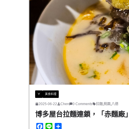
∀
美食料理
2025-06-22
Chen
0 Comments
拉麵
,
桃園
,
八德
博多屋台拉麵連鎖，「赤麵廠」
F
L
分