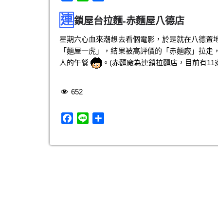
a
i
享
連
c
n
鎖屋台拉麵-赤麵屋八德店
e
e
星期六心血來潮想去看個電影，於是就在八德置
b
「麵屋一虎」，結果被高評價的「赤麵廠」拉走
o
人的午餐
。(赤麵廠為連鎖拉麵店，目前有11
o
k
652
F
L
分
a
i
享
c
n
e
e
b
o
o
k