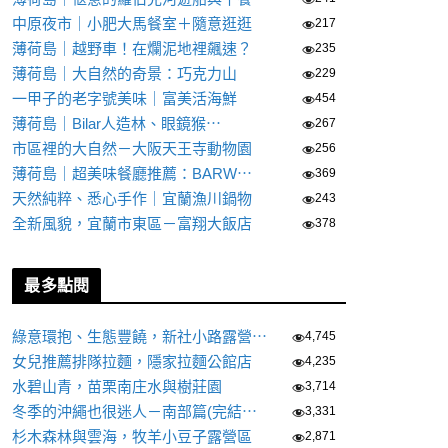
中原夜市｜小肥大馬餐室＋隨意逛逛
217
薄荷島｜越野車！在爛泥地裡飆速？
235
薄荷島｜大自然的奇景：巧克力山
229
一甲子的老字號美味｜富美活海鮮
454
薄荷島｜Bilar人造林、眼鏡猴⋯
267
市區裡的大自然－大阪天王寺動物園
256
薄荷島｜超美味餐廳推薦：BARW⋯
369
天然純粹、悉心手作｜宜蘭漁川鍋物
243
全新風貌，宜蘭市東區－富翔大飯店
378
最多點閱
綠意環抱、生態豐饒，新社小路露營⋯
4,745
女兒推薦排隊拉麵，隱家拉麵公館店
4,235
水碧山青，苗栗南庄水與樹莊園
3,714
冬季的沖繩也很迷人－南部篇(完結⋯
3,331
杉木森林與雲海，牧羊小豆子露營區
2,871