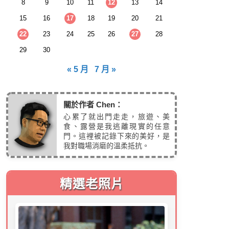
8
9
10
11
12
13
14
15
16
17
18
19
20
21
22
23
24
25
26
27
28
29
30
« 5 月
7 月 »
關於作者 Chen：
心累了就出門走走，旅遊、美
食、露營是我逃離現實的任意
門。這裡被記錄下來的美好，是
我對職場消磨的溫柔抵抗。
精選老照片