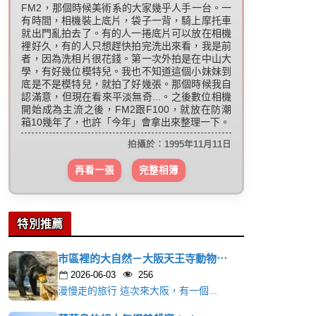
FM2，那個時候美術系的大家幾乎人手一台。一
有時間，相機裝上底片，袋子一背，騎上摩托車
就出門亂拍去了。有的人一捲底片可以放在相機
裡好久，有的人只想趕快拍完洗出來看，我是前
者，因為洗相片很花錢。第一次外拍是在中山大
學，有好幾位模特兒。我也不知道這個小妹妹到
底是不是模特兒，就拍了好幾張。那個時候我自
認滿意，但現在看來平淡無奇...。之後數位相機
開始成為主流之後，FM2跟F100，就放在防潮
箱10幾年了，也許「今年」會拿出來整理一下。
拍攝於：1995年11月11日
再看一張
完整相簿
特別推薦
市區裡的大自然－大阪天王寺動物⋯
2026-06-03
256
漫慢走的旅行 這次來大阪，有一個...