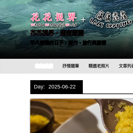
Skip
to
content
花花視界．庸庸露露
平凡慵懶的日子，創作、旅行與露營
查詢系統
抒情隨筆
精選老照片
文章列
Day:
2025-06-22