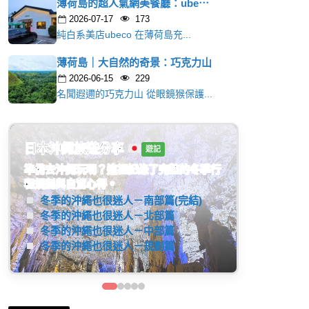
薄荷島的超人氣網美餐廳：ube⋯
2026-07-17
173
純白系美店ubeco 在薄荷島充...
薄荷島｜大自然的奇景：巧克力山
2026-06-15
229
名聞遐邇的巧克力山 從眼鏡猴保護...
日本大阪旅遊分享
遊記
大阪住宿、天橋立一日遊、環球影城任天堂
世界等詳細旅遊資訊分享。(連載中...)
了解更多