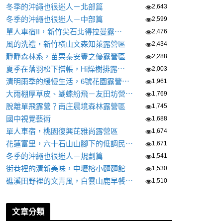
冬季的沖繩也很迷人－北部篇
2,643
冬季的沖繩也很迷人－中部篇
2,599
單人車宿II，新竹尖石北得拉曼露⋯
2,476
風的洗禮，新竹橫山文森知萊露營區
2,434
靜靜森林系，苗栗泰安豐之優露營區
2,288
夏季在落羽松下搭帳，Hi燥樹排露⋯
2,003
清明雨季的緩慢生活，6號花園露營⋯
1,961
大雨棚厚草皮、蝴蝶紛飛－友田坊營⋯
1,769
脫離單飛露營？南庄晨境森林露營區
1,745
國中視覺藝術
1,688
單人車宿，桃園復興芘雅尚露營區
1,674
花蓮富里，六十石山山腳下的低調民⋯
1,671
冬季的沖繩也很迷人－規劃篇
1,541
街巷裡的清新美味，中壢榕小麵麵館
1,530
礁溪田野裡的文青風，白雲山鹿早餐⋯
1,510
文章分類