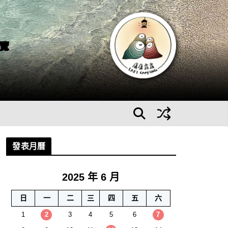
覽
發表月曆
2025 年 6 月
日
一
二
三
四
五
六
1
2
3
4
5
6
7