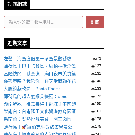
訂閱網誌
輸入你的電子郵件地址…
訂閱
近期文章
左營｜海島度假風－羣島景觀餐廳
73
薄荷島｜巴里卡薩島、納帕林礁浮潛
127
基隆快閃｜隨意逛，廟口夜市美食篇
131
你孤單嗎？我陪你｜任天堂閒聊花花
140
人臉遮蔽軟體｜Photo Fac⋯
133
薄荷島的超人氣網美餐廳：ubec⋯
173
湖南鮮辣，硬是要得！辣妹子牛肉麵
180
樂南台：台南隆田文化資產教育園區
161
樂南台：炙熱排隊美食「阿三肉圓」
178
薄荷島｜
羅伯克生態旅遊冒險公⋯
175
薄荷島｜愜意的羅伯克河遊船與午餐
241