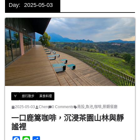
Day:
2025-05-03
∀
旅行散步
美食料理
2025-05-03
Chen
0 Comments
南投
,
魚池
,
咖啡
,
景觀餐廳
一口鹿篙咖啡，沉浸茶園山林與靜
謐裡
F
L
分