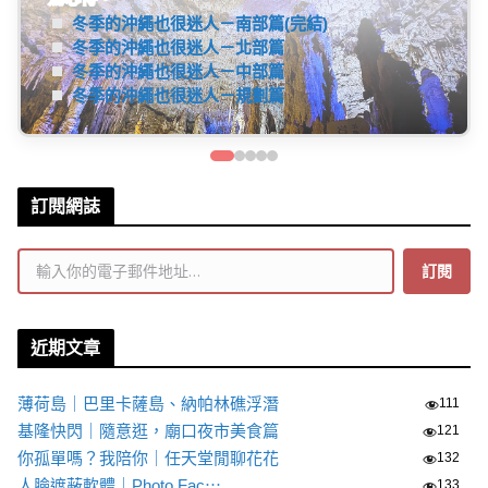
大阪住宿、天橋立一日遊、環球影城任天堂世界等詳細
旅遊資訊分享。(連載中...)
了解更多
訂閱網誌
輸入你的電子郵件地址…
訂閱
近期文章
薄荷島｜巴里卡薩島、納帕林礁浮潛
111
基隆快閃｜隨意逛，廟口夜市美食篇
121
你孤單嗎？我陪你｜任天堂閒聊花花
132
人臉遮蔽軟體｜Photo Fac⋯
133