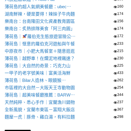
薄荷島的超人氣網美餐廳：ubec⋯
160
湖南鮮辣，硬是要得！辣妹子牛肉麵
174
樂南台：台南隆田文化資產教育園區
156
樂南台：炙熱排隊美食「阿三肉圓」
174
薄荷島｜
羅伯克生態旅遊冒險公⋯
172
薄荷島｜愜意的羅伯克河遊船與午餐
233
中原夜市｜小肥大馬餐室＋隨意逛逛
215
薄荷島｜越野車！在爛泥地裡飆速？
230
薄荷島｜大自然的奇景：巧克力山
225
一甲子的老字號美味｜富美活海鮮
433
薄荷島｜Bilar人造林、眼鏡猴⋯
262
市區裡的大自然－大阪天王寺動物園
254
薄荷島｜超美味餐廳推薦：BARW⋯
344
天然純粹、悉心手作｜宜蘭漁川鍋物
237
全新風貌，宜蘭市東區－富翔大飯店
367
麵屋一虎｜豚骨、雞白湯，有料拉麵
298