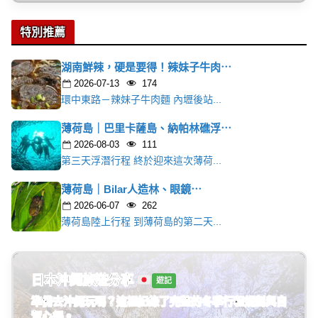
特別推薦
湖南鮮辣，硬是要得！辣妹子牛肉⋯
2026-07-13
174
環中東路－辣妹子牛肉麵 內壢後站...
薄荷島｜巴里卡薩島、納帕林礁浮⋯
2026-08-03
111
第三天浮潛行程 終於迎來這次薄荷...
薄荷島｜Bilar人造林、眼鏡⋯
2026-06-07
262
薄荷島陸上行程 到薄荷島的第二天...
日本大阪旅遊分享
遊記