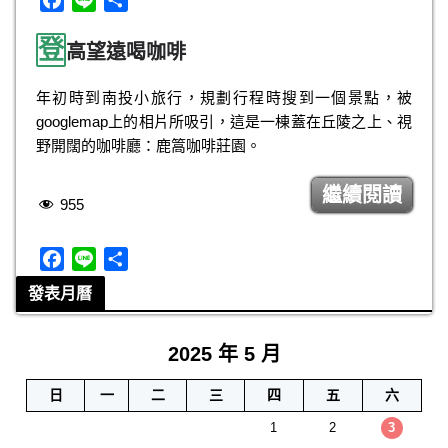
a
i
享
登
c
n
高望遠喝咖啡
e
e
b
年初時到南投小旅行，規劃行程時搜到一個景點，被
o
googlemap上的相片所吸引，這是一棟蓋在丘陵之上、視
o
野開闊的咖啡廳：鹿篙咖啡莊園。
k
繼續閱讀
955
F
L
分
a
i
享
發表月曆
c
n
e
e
2025 年 5 月
b
o
日
一
二
三
四
五
六
o
k
1
2
3