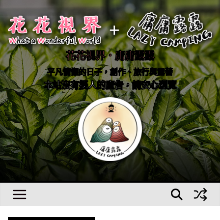
Skip
to
content
花花視界．庸庸露露
平凡慵懶的日子，創作、旅行與露營
本站沒有擾人的廣告，請安心瀏覽