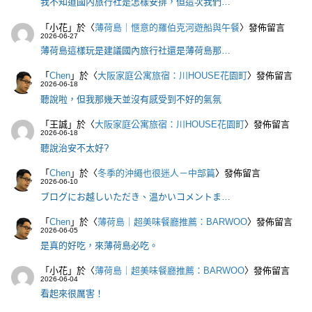
我不知道國內旅行社是怎樣安排，但這次我們…
「
小花
」於〈
薄荷島｜愜意的羅伯克河遊船與午餐
〉發佈留言
2026-06-27
薄荷島這樣玩是建議國內旅行社還是薄荷島那…
「
Chen
」於〈
大阪家庭公寓旅宿：川HOUSE花園町
〉發佈留言
2026-06-18
聽說啦，但我那幾天並沒有感受到不好的氣氛
「
王誠
」於〈
大阪家庭公寓旅宿：川HOUSE花園町
〉發佈留言
2026-06-18
聽說治安不太好?
「
Chen
」於〈
冬季的沖繩也很迷人－中部篇
〉發佈留言
2026-06-10
ブログにお越しいただき、温かいコメントま…
「
Chen
」於〈
薄荷島｜超美味餐廳推薦：BARWOO
〉發佈留言
2026-06-05
是真的好吃，來薄荷島必吃。
「
小花
」於〈
薄荷島｜超美味餐廳推薦：BARWOO
〉發佈留言
2026-06-04
看起來很厲害！