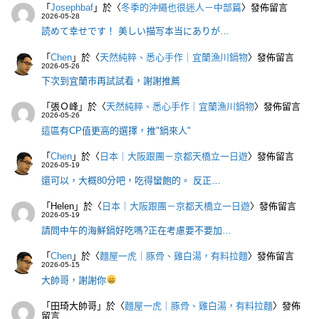
「
Josephbaf
」於〈
冬季的沖繩也很迷人－中部篇
〉發佈留言
2026-05-28
読めて幸せです！ 美しい描写本当にありが…
「
Chen
」於〈
天然純粹、悉心手作｜宜蘭漁川鍋物
〉發佈留言
2026-05-26
下次到宜蘭市再試試看，謝謝推薦
「
張Ｏ峰
」於〈
天然純粹、悉心手作｜宜蘭漁川鍋物
〉發佈留言
2026-05-26
這區有CP值更高的選擇，推"鍋來人"
「
Chen
」於〈
日本｜大阪跟團－京都天橋立一日遊
〉發佈留言
2026-05-19
還可以，大概80分吧，吃得蠻飽的。 反正…
「
Helen
」於〈
日本｜大阪跟團－京都天橋立一日遊
〉發佈留言
2026-05-19
請問中午的海鮮鍋好吃嗎?正在考慮要不要加…
「
Chen
」於〈
麵屋一虎｜豚骨、雞白湯，有料拉麵
〉發佈留言
2026-05-15
大帥哥，謝謝你
「
田琦大帥哥
」於〈
麵屋一虎｜豚骨、雞白湯，有料拉麵
〉發佈
留言