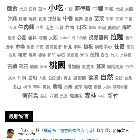
小吃
菲律賓
中壢
麵食
草地
早餐
大園
大里
日料
牛排
大湖
中餐
苗栗
沖繩
咖啡
玩具
邦勞島
復興
花蓮
富里
彰市
京都
三星
牛肉麵
日本
海鮮
南庄
西餐
炸物
車宿
藝術家
大溪
八里
茶點
拉麵
公園
視覺藝術
大阪
義料
寺廟
豐原
buffet
海上活動
新社
住宿
市場
棧板
表演藝術
新北
購物中心
鶯歌
觀音
台南
泰料
南投
雨棚
夜市
尖石
宜市
泰安
規劃
展覽
機場
和平
美術館
竹北
水族館
桃園
古蹟
碎石
蘇澳
燒肉
博物館
動物園
網路資源
台中
官田
自然
礁溪
遊船
竹東
遊樂園
淡水
人物
公館(苗)
員山
公館
台北
農場
冬山
桃市
奧運
基隆
咖哩
韓料
體育
嘉義
火鍋
景觀餐廳
森林
薄荷島
新竹
高海拔
八德
嘉市
魚池
中市
最新留言
「
Chen
」於〈
薄荷島｜愜意的羅伯克河遊船與午餐
〉發佈留言
2026-06-28