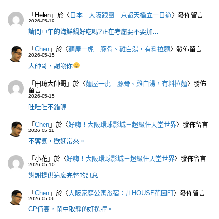
「
Helen
」於〈
日本｜大阪跟團－京都天橋立一日遊
〉發佈留言
2026-05-19
請問中午的海鮮鍋好吃嗎?正在考慮要不要加…
「
Chen
」於〈
麵屋一虎｜豚骨、雞白湯，有料拉麵
〉發佈留言
2026-05-15
大帥哥，謝謝你
「
田琦大帥哥
」於〈
麵屋一虎｜豚骨、雞白湯，有料拉麵
〉發佈
留言
2026-05-15
哇哇哇不錯喔
「
Chen
」於〈
好嗨！大阪環球影城－超級任天堂世界
〉發佈留言
2026-05-11
不客氣，歡迎常來。
「
小花
」於〈
好嗨！大阪環球影城－超級任天堂世界
〉發佈留言
2026-05-10
謝謝提供這麼完整的訊息
「
Chen
」於〈
大阪家庭公寓旅宿：川HOUSE花園町
〉發佈留言
2026-05-06
CP值高，鬧中取靜的好選擇。