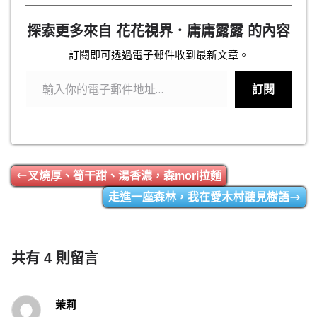
c
n
e
e
探索更多來自 花花視界．庸庸露露 的內容
b
o
訂閱即可透過電子郵件收到最新文章。
輸入你的電子郵件地址…
o
k
訂閱
叉燒厚、筍干甜、湯香濃，森mori拉麵
走進一座森林，我在愛木村聽見樹語
共有 4 則留言
茉莉