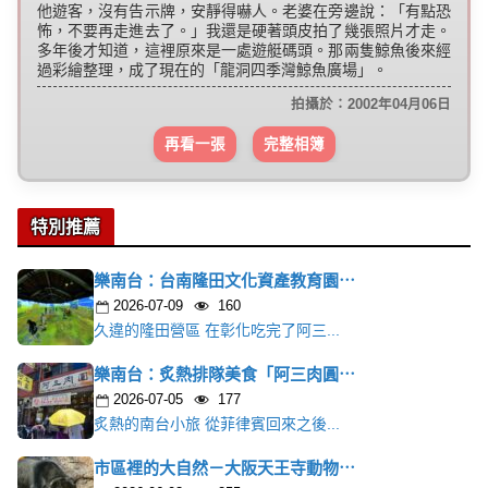
他遊客，沒有告示牌，安靜得嚇人。老婆在旁邊說：「有點恐
怖，不要再走進去了。」我還是硬著頭皮拍了幾張照片才走。
多年後才知道，這裡原來是一處遊艇碼頭。那兩隻鯨魚後來經
過彩繪整理，成了現在的「龍洞四季灣鯨魚廣場」。
拍攝於：2002年04月06日
再看一張
完整相簿
特別推薦
樂南台：台南隆田文化資產教育園⋯
2026-07-09
160
久違的隆田營區 在彰化吃完了阿三...
樂南台：炙熱排隊美食「阿三肉圓⋯
2026-07-05
177
炙熱的南台小旅 從菲律賓回來之後...
市區裡的大自然－大阪天王寺動物⋯