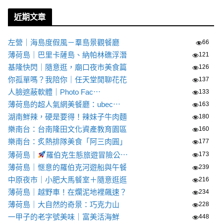
近期文章
左營｜海島度假風－羣島景觀餐廳
66
薄荷島｜巴里卡薩島、納帕林礁浮潛
121
基隆快閃｜隨意逛，廟口夜市美食篇
126
你孤單嗎？我陪你｜任天堂閒聊花花
137
人臉遮蔽軟體｜Photo Fac⋯
133
薄荷島的超人氣網美餐廳：ubec⋯
163
湖南鮮辣，硬是要得！辣妹子牛肉麵
180
樂南台：台南隆田文化資產教育園區
160
樂南台：炙熱排隊美食「阿三肉圓」
177
薄荷島｜
羅伯克生態旅遊冒險公⋯
173
薄荷島｜愜意的羅伯克河遊船與午餐
239
中原夜市｜小肥大馬餐室＋隨意逛逛
216
薄荷島｜越野車！在爛泥地裡飆速？
234
薄荷島｜大自然的奇景：巧克力山
228
一甲子的老字號美味｜富美活海鮮
448