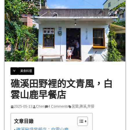
∀
美食料理
礁溪田野裡的文青風，白
雲山鹿早餐店
2025-05-13
Chen
4 Comments
宜蘭
,
礁溪
,
早餐
文章目錄
礁溪秘境早餐店：白雲山鹿