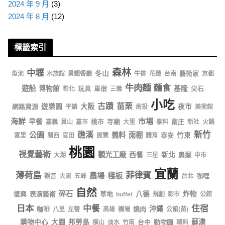
2024 年 9 月
(3)
2024 年 8 月
(12)
標籤索引
森林
中壢
冬山
藝術家
魚池
水族館
景觀餐廳
牛排
花蓮
台南
京都
牛肉麵
麵食
遊船
博物館
玩具
車宿
基隆
尖石
彰化
三義
小吃
古蹟
苗栗
大阪
網路資源
遊樂園
夜市
平鎮
南投
美術館
海鮮
市場
早餐
桃市
寺廟
南庄
嘉義
員山
嘉市
大里
泰料
新社
火鍋
新竹
公園
礁溪
義料
雨棚
泰安
竹東
富里
關西
官田
展覽
體育
桃園
視覺藝術
觀光工廠
西餐
新北
奧運
大湖
三星
中市
宜蘭
薄荷島
菲律賓
農場
棧板
咖哩
觀音
大溪
五峰
台北
自然
碎石
復興
表演藝術
草地
八德
炸物
buffet
規劃
彰市
公館
日本
中餐
住宿
沖繩
咖啡
燒肉
八里
左營
高雄
機場
公館(苗)
蘇澳
購物中心
大園
邦勞島
台中
動物園
橫山
淡水
竹南
韓料