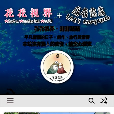
Skip
to
content
花花視界．庸庸露露
平凡慵懶的日子，創作、旅行與露營
本站沒有擾人的廣告，請安心瀏覽