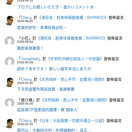
2026-06-10
ブログにお越しいただき、温かいコメントま…
「
Chen
」於〈
薄荷島｜超美味餐廳推薦：BARWOO
〉發佈留言
2026-06-05
是真的好吃，來薄荷島必吃。
「
小花
」於〈
薄荷島｜超美味餐廳推薦：BARWOO
〉發佈留言
2026-06-04
看起來很厲害！
「
Josephbaf
」於〈
冬季的沖繩也很迷人－中部篇
〉發佈留言
2026-05-28
読めて幸せです！ 美しい描写本当にありが…
「
Chen
」於〈
天然純粹、悉心手作｜宜蘭漁川鍋物
〉發佈留言
2026-05-26
下次到宜蘭市再試試看，謝謝推薦
「
張Ｏ峰
」於〈
天然純粹、悉心手作｜宜蘭漁川鍋物
〉發佈留言
2026-05-26
這區有CP值更高的選擇，推"鍋來人"
「
Chen
」於〈
日本｜大阪跟團－京都天橋立一日遊
〉發佈留言
2026-05-19
還可以，大概80分吧，吃得蠻飽的。 反正…