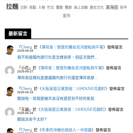
拉麵
高海拔
日料
茶點
人物
竹北
鶯歌
豐原
海上活動
歷史文化
和平
宜市
最新留言
「
Chen
」於〈
薄荷島｜愜意的羅伯克河遊船與午餐
〉發佈留言
2026-06-28
我不知道國內旅行社是怎樣安排，但這次我們…
「
小花
」於〈
薄荷島｜愜意的羅伯克河遊船與午餐
〉發佈留言
2026-06-27
薄荷島這樣玩是建議國內旅行社還是薄荷島那…
「
Chen
」於〈
大阪家庭公寓旅宿：川HOUSE花園町
〉發佈留言
2026-06-18
聽說啦，但我那幾天並沒有感受到不好的氣氛
「
王誠
」於〈
大阪家庭公寓旅宿：川HOUSE花園町
〉發佈留言
2026-06-18
聽說治安不太好?
「
Chen
」於〈
冬季的沖繩也很迷人－中部篇
〉發佈留言