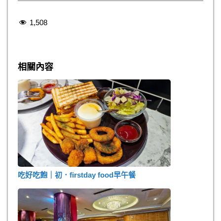
1,508
吃好吃飽｜初．firstday food早午餐