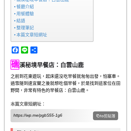
餐廳介紹
用餐體驗
結語
整理筆記
本篇文章短網址
F
L
分
a
i
享
礁
c
n
溪秘境早餐店：白雲山鹿
e
e
之前到花東遊玩，起床還沒吃早餐就匆匆出發，怕塞車。
b
過雪隧到達宜蘭之後就想吃個早餐，於是找到這家位在田
o
野間，非常有特色的早餐店：白雲山鹿。
o
k
本篇文章短網址：
https://wp.me/pgbS55-1g6
to剪貼簿