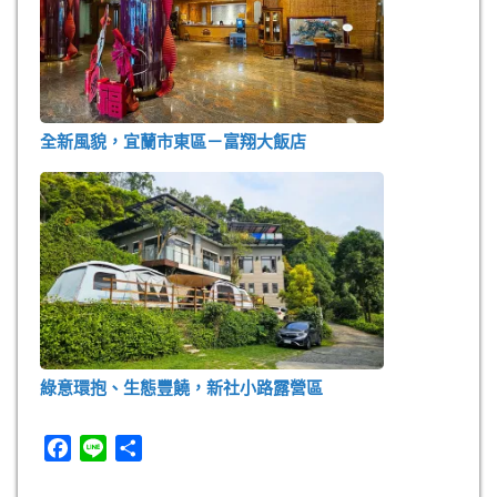
全新風貌，宜蘭市東區－富翔大飯店
綠意環抱、生態豐饒，新社小路露營區
F
L
分
a
i
享