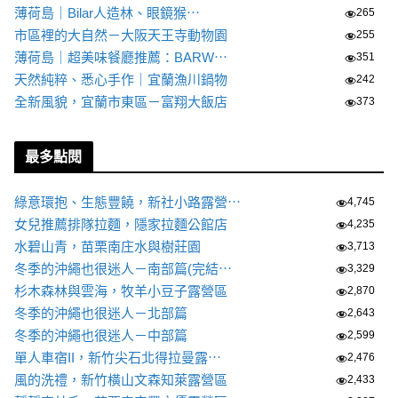
薄荷島｜Bilar人造林、眼鏡猴⋯
265
市區裡的大自然－大阪天王寺動物園
255
薄荷島｜超美味餐廳推薦：BARW⋯
351
天然純粹、悉心手作｜宜蘭漁川鍋物
242
全新風貌，宜蘭市東區－富翔大飯店
373
最多點閱
綠意環抱、生態豐饒，新社小路露營⋯
4,745
女兒推薦排隊拉麵，隱家拉麵公館店
4,235
水碧山青，苗栗南庄水與樹莊園
3,713
冬季的沖繩也很迷人－南部篇(完結⋯
3,329
杉木森林與雲海，牧羊小豆子露營區
2,870
冬季的沖繩也很迷人－北部篇
2,643
冬季的沖繩也很迷人－中部篇
2,599
單人車宿II，新竹尖石北得拉曼露⋯
2,476
風的洗禮，新竹橫山文森知萊露營區
2,433