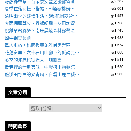
靜靜森林系，苗栗泰安豐之優露營區
2,287
夏季在落羽松下搭帳，Hi燥樹排露⋯
2,001
清明雨季的緩慢生活，6號花園露營⋯
1,957
大雨棚厚草皮、蝴蝶紛飛－友田坊營⋯
1,768
脫離單飛露營？南庄晨境森林露營區
1,745
國中視覺藝術
1,688
單人車宿，桃園復興芘雅尚露營區
1,674
花蓮富里，六十石山山腳下的低調民⋯
1,668
冬季的沖繩也很迷人－規劃篇
1,541
街巷裡的清新美味，中壢榕小麵麵館
1,530
礁溪田野裡的文青風，白雲山鹿早餐⋯
1,508
文章分類
分
類
時間彙整