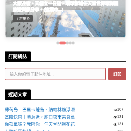
大阪住宿、天橋立一日遊、環球影城任天堂世界等詳細
旅遊資訊分享。(連載中...)
了解更多
訂閱網誌
輸入你的電子郵件地址…
訂閱
近期文章
薄荷島｜巴里卡薩島、納帕林礁浮潛
107
基隆快閃｜隨意逛，廟口夜市美食篇
121
你孤單嗎？我陪你｜任天堂閒聊花花
131