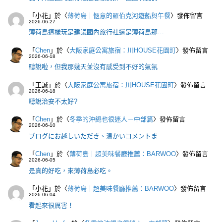
「
小花
」於〈
薄荷島｜愜意的羅伯克河遊船與午餐
〉發佈留言
2026-06-27
薄荷島這樣玩是建議國內旅行社還是薄荷島那…
「
Chen
」於〈
大阪家庭公寓旅宿：川HOUSE花園町
〉發佈留言
2026-06-18
聽說啦，但我那幾天並沒有感受到不好的氣氛
「
王誠
」於〈
大阪家庭公寓旅宿：川HOUSE花園町
〉發佈留言
2026-06-18
聽說治安不太好?
「
Chen
」於〈
冬季的沖繩也很迷人－中部篇
〉發佈留言
2026-06-10
ブログにお越しいただき、温かいコメントま…
「
Chen
」於〈
薄荷島｜超美味餐廳推薦：BARWOO
〉發佈留言
2026-06-05
是真的好吃，來薄荷島必吃。
「
小花
」於〈
薄荷島｜超美味餐廳推薦：BARWOO
〉發佈留言
2026-06-04
看起來很厲害！