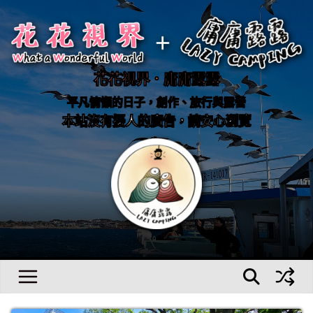
Skip
to
content
花花視界．庸庸露露
平凡慵懶的日子，創作、旅行與露營
本站沒有擾人的廣告，請安心瀏覽