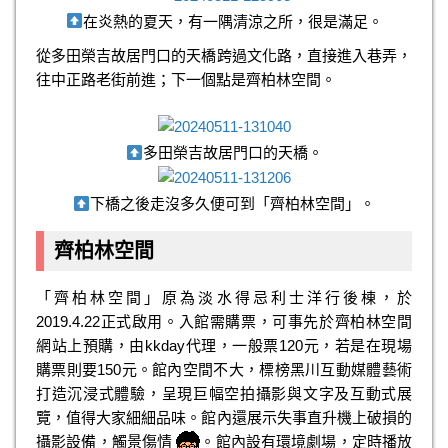
在炎熱的夏天，有一隅清涼之所，很是滿足。
從多田榮吉故居門口的天橋跨過文化路，直接進入巷弄，
往中正路老街前進；下一個點是齊柏林空間。
多田榮吉故居門口的天橋。
下橋之後走沒多久便可到「齊柏林空間」。
齊柏林空間
「齊柏林空間」原為淡水得忌利士洋行後棟，於
2019.4.22正式啟用。入館需購票，可事先於齊柏林空間
網站上預購，由kkday代理，一般票120元，若是在現場
購票則要150元。館內空間不大，標榜黑川互動媒體藝術
打造沉浸式體驗，呈現巨幅空拍攝影與文字及互動式展
覽，值得大家細細品味。館內還展示失事直升機上破損的
攝影設備，觸景傷情
。館內設有環境劇場，定時播放