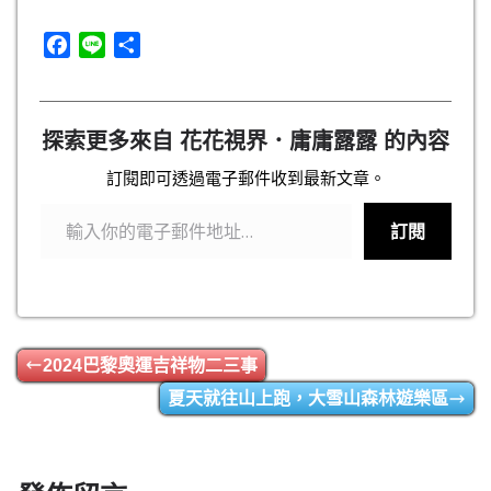
F
L
分
a
i
享
c
n
e
e
探索更多來自 花花視界．庸庸露露 的內容
b
o
訂閱即可透過電子郵件收到最新文章。
輸入你的電子郵件地址…
o
k
訂閱
2024巴黎奧運吉祥物二三事
夏天就往山上跑，大雪山森林遊樂區