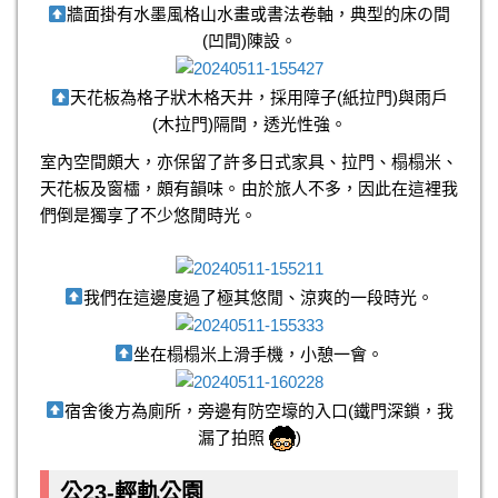
牆面掛有水墨風格山水畫或書法卷軸，典型的床の間
(凹間)陳設。
天花板為格子狀木格天井，採用障子(紙拉門)與雨戶
(木拉門)隔間，透光性強。
室內空間頗大，亦保留了許多日式家具、拉門、榻榻米、
天花板及窗櫺，頗有韻味。由於旅人不多，因此在這裡我
們倒是獨享了不少悠閒時光。
我們在這邊度過了極其悠閒、涼爽的一段時光。
坐在榻榻米上滑手機，小憩一會。
宿舍後方為廁所，旁邊有防空壕的入口(鐵門深鎖，我
漏了拍照
)
公23-輕軌公園