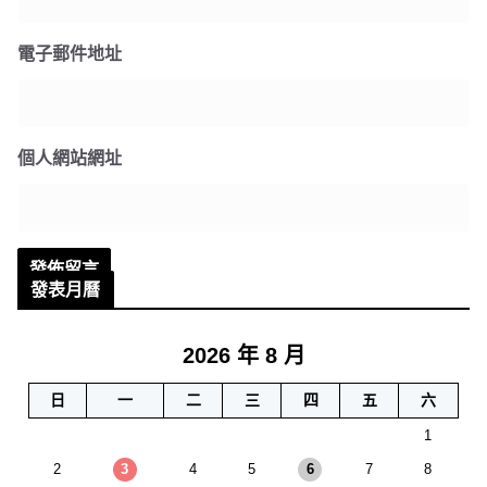
電子郵件地址
個人網站網址
發表月曆
2026 年 8 月
日
一
二
三
四
五
六
1
2
3
4
5
6
7
8