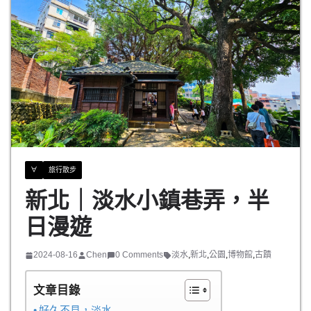
∀
旅行散步
新北｜淡水小鎮巷弄，半
日漫遊
2024-08-16
Chen
0 Comments
淡水
,
新北
,
公園
,
博物館
,
古蹟
文章目錄
好久不見，淡水