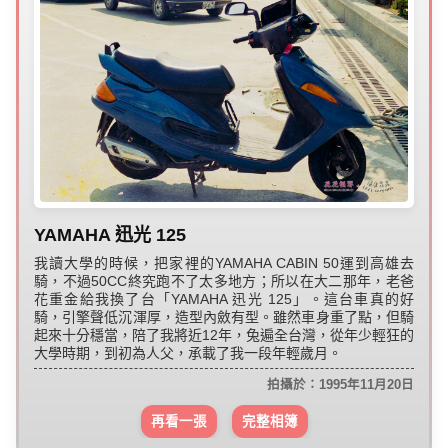
YAMAHA 迅光 125
我讀大學的時候，把家裡的YAMAHA CABIN 50運到高雄去
騎，不過50CC終究跑不了太多地方；所以在大二那年，老爸
花重金給我換了台「YAMAHA 迅光 125」。這台車真的好
騎，引擎聲低沉渾厚，造型內斂有型。雖然車身重了點，但騎
起來十分穩當，陪了我將近12年，兔遍全台灣，從年少輕狂的
大學時期，到初為人父，承載了我一段年輕歲月。
拍攝於：1995年11月20日
再看一張
完整相簿