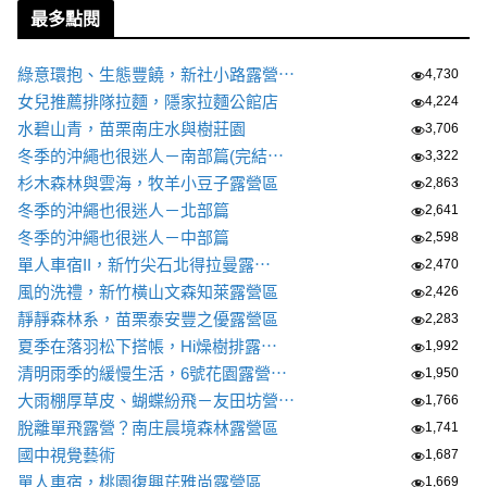
最多點閱
綠意環抱、生態豐饒，新社小路露營⋯
4,730
女兒推薦排隊拉麵，隱家拉麵公館店
4,224
水碧山青，苗栗南庄水與樹莊園
3,706
冬季的沖繩也很迷人－南部篇(完結⋯
3,322
杉木森林與雲海，牧羊小豆子露營區
2,863
冬季的沖繩也很迷人－北部篇
2,641
冬季的沖繩也很迷人－中部篇
2,598
單人車宿II，新竹尖石北得拉曼露⋯
2,470
風的洗禮，新竹橫山文森知萊露營區
2,426
靜靜森林系，苗栗泰安豐之優露營區
2,283
夏季在落羽松下搭帳，Hi燥樹排露⋯
1,992
清明雨季的緩慢生活，6號花園露營⋯
1,950
大雨棚厚草皮、蝴蝶紛飛－友田坊營⋯
1,766
脫離單飛露營？南庄晨境森林露營區
1,741
國中視覺藝術
1,687
單人車宿，桃園復興芘雅尚露營區
1,669