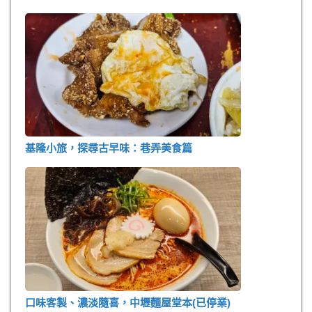
基隆小旅，探尋古早味：巷弄美食篇
口味客製、濃淡隨喜，中壢麵屋堂本(已停業)