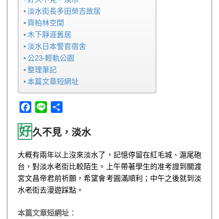
淡水街長多田榮吉故居
齊柏林空間
木下靜涯舊居
淡水日本警官宿舍
公23-輕軌公園
整理筆記
本篇文章短網址
F
L
分
a
i
享
好
c
n
久不見，淡水
e
e
b
大概有兩年以上沒來淡水了，記憶停留在紅毛城、滬尾砲
o
台，對淡水老街比較陌生。上午帶著學生的准考證到關渡
o
宮文昌帝君前祈願，希望會考圓滿順利；中午之後就到淡
k
水老街去漫遊踩點。
本篇文章短網址：