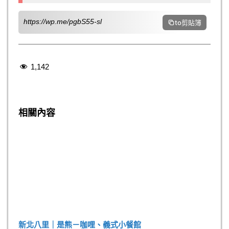
https://wp.me/pgbS55-sl
to剪貼簿
1,142
新北八里｜是熊－咖哩、義式小餐館