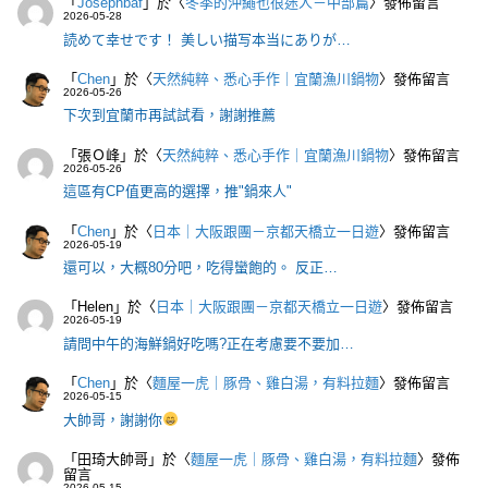
「
Josephbaf
」於〈
冬季的沖繩也很迷人－中部篇
〉發佈留言
2026-05-28
読めて幸せです！ 美しい描写本当にありが…
「
Chen
」於〈
天然純粹、悉心手作｜宜蘭漁川鍋物
〉發佈留言
2026-05-26
下次到宜蘭市再試試看，謝謝推薦
「
張Ｏ峰
」於〈
天然純粹、悉心手作｜宜蘭漁川鍋物
〉發佈留言
2026-05-26
這區有CP值更高的選擇，推"鍋來人"
「
Chen
」於〈
日本｜大阪跟團－京都天橋立一日遊
〉發佈留言
2026-05-19
還可以，大概80分吧，吃得蠻飽的。 反正…
「
Helen
」於〈
日本｜大阪跟團－京都天橋立一日遊
〉發佈留言
2026-05-19
請問中午的海鮮鍋好吃嗎?正在考慮要不要加…
「
Chen
」於〈
麵屋一虎｜豚骨、雞白湯，有料拉麵
〉發佈留言
2026-05-15
大帥哥，謝謝你
「
田琦大帥哥
」於〈
麵屋一虎｜豚骨、雞白湯，有料拉麵
〉發佈
留言
2026-05-15