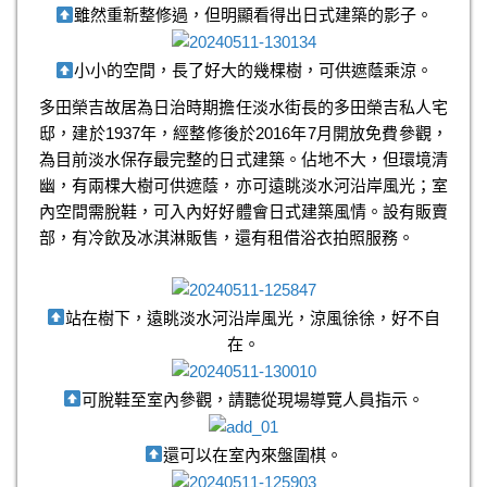
雖然重新整修過，但明顯看得出日式建築的影子。
小小的空間，長了好大的幾棵樹，可供遮蔭乘涼。
多田榮吉故居為日治時期擔任淡水街長的多田榮吉私人宅
邸，建於1937年，經整修後於2016年7月開放免費參觀，
為目前淡水保存最完整的日式建築。佔地不大，但環境清
幽，有兩棵大樹可供遮蔭，亦可遠眺淡水河沿岸風光；室
內空間需脫鞋，可入內好好體會日式建築風情。設有販賣
部，有冷飲及冰淇淋販售，還有租借浴衣拍照服務。
站在樹下，遠眺淡水河沿岸風光，涼風徐徐，好不自
在。
可脫鞋至室內參觀，請聽從現場導覽人員指示。
還可以在室內來盤圍棋。