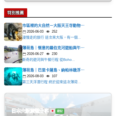
特別推薦
市區裡的大自然－大阪天王寺動物⋯
2026-06-03
252
漫慢走的旅行 這次來大阪，有一個...
薄荷島｜愜意的羅伯克河遊船與午⋯
2026-06-27
230
新奇的遊河與午餐行程 從Boho...
薄荷島｜巴里卡薩島、納帕林礁浮⋯
2026-08-03
107
第三天浮潛行程 終於迎來這次薄荷...
日本大阪旅遊分享
遊記