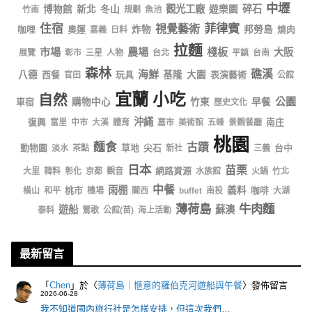
中壢
觀光工廠
碎石
博物館
新北
冬山
遊樂園
竹南
規劃
魚池
菲律賓
住宿
視覺藝術
咖哩
奧運
炸物
邦勞島
燒肉
嘉義
日料
拉麵
市場
農場
棧板
大阪
展覽
彰市
三星
人物
台北
平鎮
台南
森林
海鮮
礁溪
八德
西餐
玩具
基隆
大園
表演藝術
官田
公館
宜蘭
小吃
自然
公園
車宿
購物中心
竹東
早餐
歷史文化
沖繩
復興
南庄
富里
中市
大溪
體育
嘉市
美術館
五峰
景觀餐廳
桃園
麵食
古蹟
動物園
草地
尖石
台中
淡水
茶點
新社
三義
日本
苗栗
網路資源
大里
韓料
彰化
京都
觀音
水族館
火鍋
竹北
中餐
雨棚
桃市
義料
咖啡
橫山
和平
機場
關西
buffet
南投
大湖
薄荷島
牛肉麵
遊船
蘇澳
泰料
鶯歌
公館(苗)
海上活動
最新留言
「
Chen
」於〈
薄荷島｜愜意的羅伯克河遊船與午餐
〉發佈留言
2026-06-28
我不知道國內旅行社是怎樣安排，但這次我們…