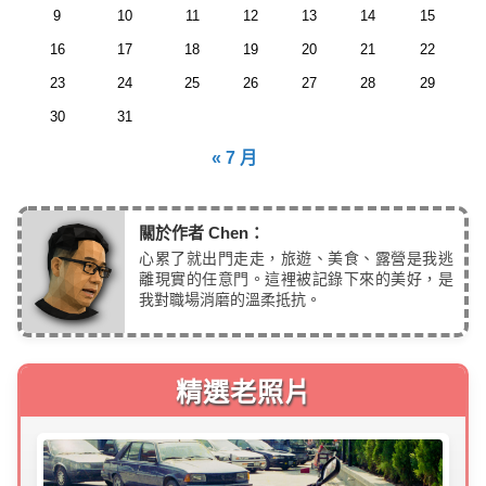
9
10
11
12
13
14
15
16
17
18
19
20
21
22
23
24
25
26
27
28
29
30
31
« 7 月
關於作者 Chen：
心累了就出門走走，旅遊、美食、露營是我逃
離現實的任意門。這裡被記錄下來的美好，是
我對職場消磨的溫柔抵抗。
精選老照片