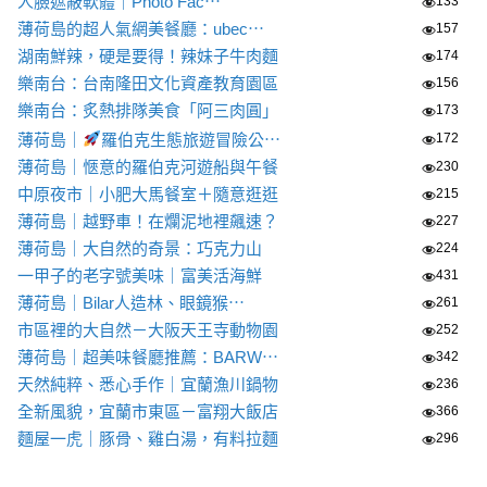
人臉遮蔽軟體｜Photo Fac⋯
133
薄荷島的超人氣網美餐廳：ubec⋯
157
湖南鮮辣，硬是要得！辣妹子牛肉麵
174
樂南台：台南隆田文化資產教育園區
156
樂南台：炙熱排隊美食「阿三肉圓」
173
薄荷島｜
羅伯克生態旅遊冒險公⋯
172
薄荷島｜愜意的羅伯克河遊船與午餐
230
中原夜市｜小肥大馬餐室＋隨意逛逛
215
薄荷島｜越野車！在爛泥地裡飆速？
227
薄荷島｜大自然的奇景：巧克力山
224
一甲子的老字號美味｜富美活海鮮
431
薄荷島｜Bilar人造林、眼鏡猴⋯
261
市區裡的大自然－大阪天王寺動物園
252
薄荷島｜超美味餐廳推薦：BARW⋯
342
天然純粹、悉心手作｜宜蘭漁川鍋物
236
全新風貌，宜蘭市東區－富翔大飯店
366
麵屋一虎｜豚骨、雞白湯，有料拉麵
296