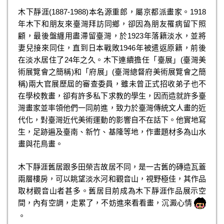
木下靜涯(1887-1988)本名源重郎，屬京都派畫家。1918
年木下和朋友來臺灣拜訪同鄉，卻因為朋友罹病留下照
顧，最後盤纏用盡滯留臺灣，於1923年落籍淡水，並將
妻兒接來同住，直到日本戰敗1946年被遣返原籍，前後
在淡水居住了24年之久。木下連續擔任「臺展」(臺灣美
術展覽會之簡稱)和「府展」(臺灣總督府美術展覽會之簡
稱)兩大官展歷屆的審查委員，雖未曾正式招收弟子也不
在學校教畫，卻有許多私下求教的學生，因而造就許多臺
灣畫家並率領他們一同前進，致力於臺灣傳統文人畫的近
代化，對臺灣近代美術運動的影響自不在話下。他實地寫
生，足跡遍及臺南、新竹、基隆等地，作畫題材多為山水
畫與花鳥畫。
木下靜涯舊居跟多田榮吉故居不同，是一古舊的磚造瓦蓋
兩層樓房，可以眺望淡水河和觀音山，視野極佳，其作品
取材觀音山者甚多。舊居目前成為木下靜涯作品展示空
間，內有空調，走累了，不妨進來看看畫，沉澱心情
。