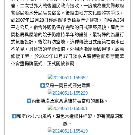
舍，二次世界大戰後國民政府接收，一度成為臺北縣政府
警察局淡水分局局長宿舍。後經由地方文化團體等爭取，
於2007年12月28日經評鑑後登錄為歷史建築，面積為354
平方公尺。宿舍外觀仍保存完整的日式建築風貌，屋內空
間格局與屋前的院子仍維持早年的設計，最特殊的為雁行
式氣窗設計，後院有防空壕。這種傳統日式建築在淡水已
不多見，具建築的學術價值。外觀逐漸崩壞毀損後，啟動
修復工程，於2019年12月17日淡水古蹟博物館舉辦開幕
茶會暨揭牌儀式，正式開放參觀。
又是一間日式歷史建築。
內部裝潢及家具還維持著當時的風格。
和室(わしつ)風格，深色木造樑柱框架，帶有濃厚昭和
感。