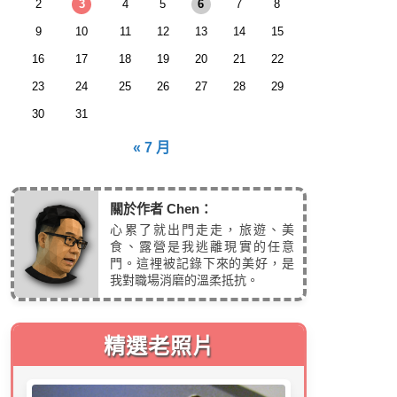
2
3
4
5
6
7
8
9
10
11
12
13
14
15
16
17
18
19
20
21
22
23
24
25
26
27
28
29
30
31
« 7 月
關於作者 Chen：
心累了就出門走走，旅遊、美
食、露營是我逃離現實的任意
門。這裡被記錄下來的美好，是
我對職場消磨的溫柔抵抗。
精選老照片