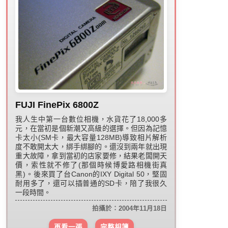
FUJI FinePix 6800Z
我人生中第一台數位相機，水貨花了18,000多
元，在當初是個新潮又高級的選擇。但因為記憶
卡太小(SM卡，最大容量128MB)導致相片解析
度不敢開太大，綁手綁腳的。還沒到兩年就出現
重大故障，拿到當初的店家要修，結果老闆開天
價，索性就不修了(那個時候博愛路相機街真
黑)。後來買了台Canon的IXY Digital 50，堅固
耐用多了，還可以插普通的SD卡，陪了我很久
一段時間。
拍攝於：2004年11月18日
再看一張
完整相簿