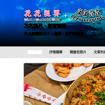
Skip
to
content
花花視界．庸庸露露
平凡慵懶的日子，創作、旅行與露營
查詢系統
抒情隨筆
精選老照片
文章列