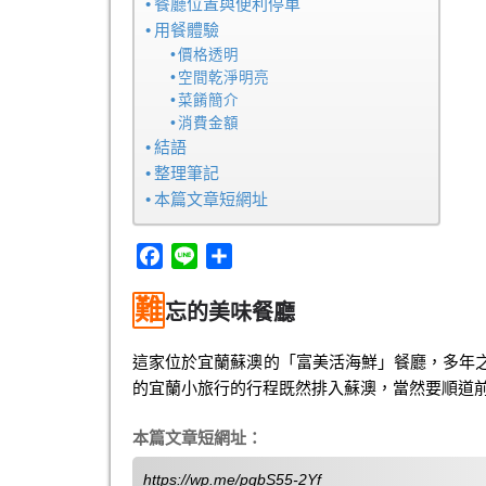
餐廳位置與便利停車
用餐體驗
價格透明
空間乾淨明亮
菜餚簡介
消費金額
結語
整理筆記
本篇文章短網址
F
L
分
a
i
享
難
c
n
忘的美味餐廳
e
e
b
這家位於宜蘭蘇澳的「富美活海鮮」餐廳，多年
o
的宜蘭小旅行的行程既然排入蘇澳，當然要順道
o
k
本篇文章短網址：
https://wp.me/pgbS55-2Yf