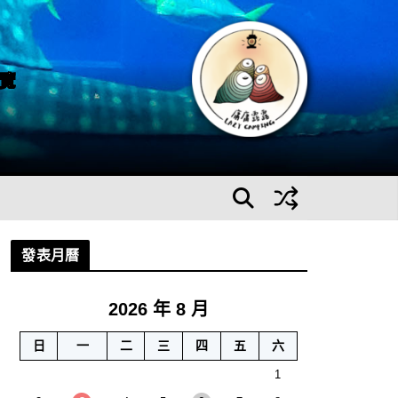
覽
發表月曆
2026 年 8 月
日
一
二
三
四
五
六
1