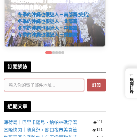
日本大阪旅遊分享
遊記
大阪住宿、天橋立一日遊、環球影城任天堂
世界等詳細旅遊資訊分享。(連載中...)
了解更多
訂閱網誌
←
輸入你的電子郵件地址…
展開目錄
訂閱
近期文章
薄荷島｜巴里卡薩島、納帕林礁浮潛
111
基隆快閃｜隨意逛，廟口夜市美食篇
121