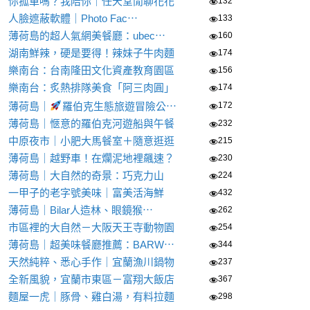
你孤單嗎？我陪你｜任天堂閒聊花花
132
人臉遮蔽軟體｜Photo Fac⋯
133
薄荷島的超人氣網美餐廳：ubec⋯
160
湖南鮮辣，硬是要得！辣妹子牛肉麵
174
樂南台：台南隆田文化資產教育園區
156
樂南台：炙熱排隊美食「阿三肉圓」
174
薄荷島｜
羅伯克生態旅遊冒險公⋯
172
薄荷島｜愜意的羅伯克河遊船與午餐
232
中原夜市｜小肥大馬餐室＋隨意逛逛
215
薄荷島｜越野車！在爛泥地裡飆速？
230
薄荷島｜大自然的奇景：巧克力山
224
一甲子的老字號美味｜富美活海鮮
432
薄荷島｜Bilar人造林、眼鏡猴⋯
262
市區裡的大自然－大阪天王寺動物園
254
薄荷島｜超美味餐廳推薦：BARW⋯
344
天然純粹、悉心手作｜宜蘭漁川鍋物
237
全新風貌，宜蘭市東區－富翔大飯店
367
麵屋一虎｜豚骨、雞白湯，有料拉麵
298