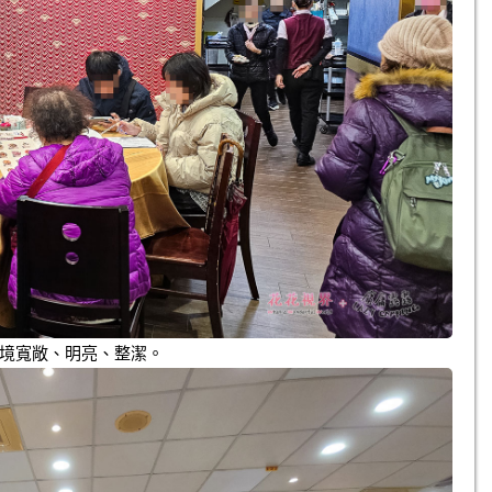
境寬敞、明亮、整潔。