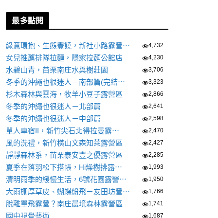
最多點閱
綠意環抱、生態豐饒，新社小路露營⋯
4,732
女兒推薦排隊拉麵，隱家拉麵公館店
4,230
水碧山青，苗栗南庄水與樹莊園
3,706
冬季的沖繩也很迷人－南部篇(完結⋯
3,323
杉木森林與雲海，牧羊小豆子露營區
2,866
冬季的沖繩也很迷人－北部篇
2,641
冬季的沖繩也很迷人－中部篇
2,598
單人車宿II，新竹尖石北得拉曼露⋯
2,470
風的洗禮，新竹橫山文森知萊露營區
2,427
靜靜森林系，苗栗泰安豐之優露營區
2,285
夏季在落羽松下搭帳，Hi燥樹排露⋯
1,993
清明雨季的緩慢生活，6號花園露營⋯
1,950
大雨棚厚草皮、蝴蝶紛飛－友田坊營⋯
1,766
脫離單飛露營？南庄晨境森林露營區
1,741
國中視覺藝術
1,687