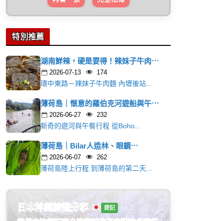
特別推薦
湖南鮮辣，硬是要得！辣妹子牛肉⋯
2026-07-13
174
環中東路－辣妹子牛肉麵 內壢後站...
薄荷島｜愜意的羅伯克河遊船與午⋯
2026-06-27
232
新奇的遊河與午餐行程 從Boho...
薄荷島｜Bilar人造林、眼鏡⋯
2026-06-07
262
薄荷島陸上行程 到薄荷島的第二天...