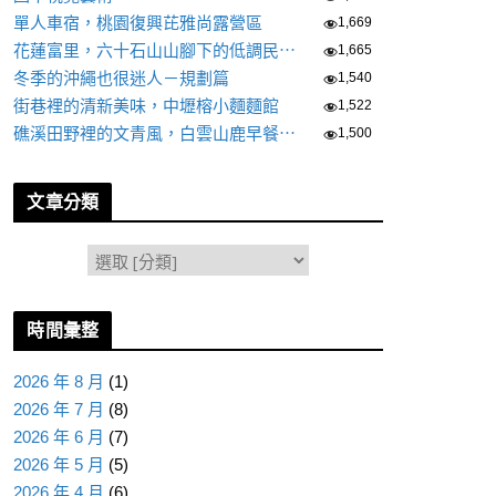
單人車宿，桃園復興芘雅尚露營區
1,669
花蓮富里，六十石山山腳下的低調民⋯
1,665
冬季的沖繩也很迷人－規劃篇
1,540
街巷裡的清新美味，中壢榕小麵麵館
1,522
礁溪田野裡的文青風，白雲山鹿早餐⋯
1,500
文章分類
分
類
時間彙整
2026 年 8 月
(1)
2026 年 7 月
(8)
2026 年 6 月
(7)
2026 年 5 月
(5)
2026 年 4 月
(6)