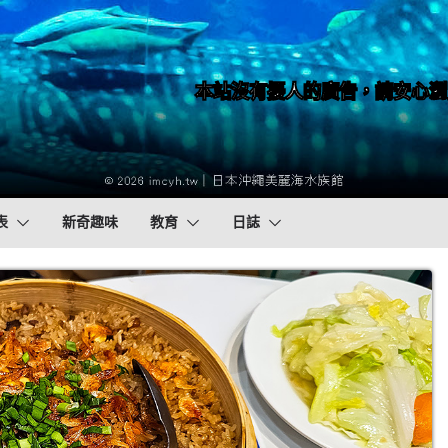
本站沒有擾人的廣告，請安心瀏
表
新奇趣味
教育
日誌