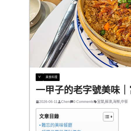
∀
美食料理
一甲子的老字號美味｜
2026-06-11
Chen
0 Comments
宜蘭
,
蘇澳
,
海鮮
,
中餐
文章目錄
難忘的美味餐廳