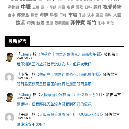
中壢
視覺藝術
動物園
奧運
義料
三義
嘉市
平鎮
南投
鶯歌
日料
海鮮
市場
台中
邦勞島
早餐
大園
觀音
五峰
牛排
淡水
富里
泰料
菲律賓
新竹
礁溪
沖繩
蘇澳
豐原
景觀餐廳
彰市
彰化
最新留言
「
Chen
」於〈
薄荷島｜愜意的羅伯克河遊船與午餐
〉發佈留言
2026-06-28
我不知道國內旅行社是怎樣安排，但這次我們…
「
小花
」於〈
薄荷島｜愜意的羅伯克河遊船與午餐
〉發佈留言
2026-06-27
薄荷島這樣玩是建議國內旅行社還是薄荷島那…
「
Chen
」於〈
大阪家庭公寓旅宿：川HOUSE花園町
〉發佈留言
2026-06-18
聽說啦，但我那幾天並沒有感受到不好的氣氛
「
王誠
」於〈
大阪家庭公寓旅宿：川HOUSE花園町
〉發佈留言
2026-06-18
聽說治安不太好?