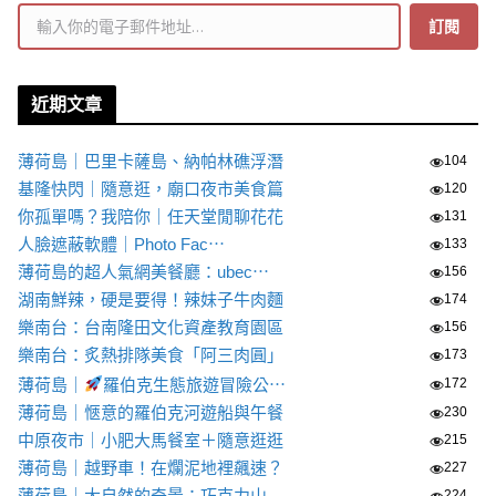
輸入你的電子郵件地址…
訂閱
近期文章
薄荷島｜巴里卡薩島、納帕林礁浮潛
104
基隆快閃｜隨意逛，廟口夜市美食篇
120
你孤單嗎？我陪你｜任天堂閒聊花花
131
人臉遮蔽軟體｜Photo Fac⋯
133
薄荷島的超人氣網美餐廳：ubec⋯
156
湖南鮮辣，硬是要得！辣妹子牛肉麵
174
樂南台：台南隆田文化資產教育園區
156
樂南台：炙熱排隊美食「阿三肉圓」
173
薄荷島｜
羅伯克生態旅遊冒險公⋯
172
薄荷島｜愜意的羅伯克河遊船與午餐
230
中原夜市｜小肥大馬餐室＋隨意逛逛
215
薄荷島｜越野車！在爛泥地裡飆速？
227
薄荷島｜大自然的奇景：巧克力山
224