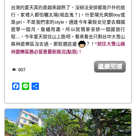
b
台灣的夏天真的是越來越熱了，沒辦法安排都是戶外的旅
o
行，家裡人都怕曬太陽(吸血鬼？)，什麼陽光爽朗boy或
o
是girl，不是我們家的style。適逢今年暑假女兒要去韓國
k
遊學一個月，盤纏用盡，所以就簡單安排一個國旅行
程…，今年夏天就往山上跑吧，看來看去只剩台中大雪山
森林遊樂區沒去過，那就選這邊
？！
*前往大雪山森
林遊樂區務必留意最新路況(點我)！
繼續閱讀
807
F
L
分
a
i
享
c
n
e
e
b
o
o