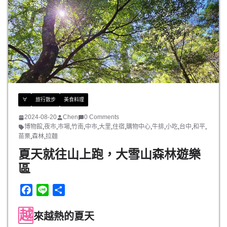
o
k
∀
旅行散步
美食料理
2024-08-20
Chen
0 Comments
博物館
,
夜市
,
市場
,
竹南
,
中市
,
大里
,
住宿
,
購物中心
,
牛排
,
小吃
,
台中
,
和平
,
苗栗
,
森林
,
拉麵
夏天就往山上跑，大雪山森林遊樂
區
F
L
分
a
i
享
越
c
n
來越熱的夏天
e
e