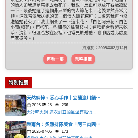
的情人節我還是帶她去看花了，我說：反正可以放在客廳妝點
一下。最後她選了這個非典型的情人節花束，老婆果然非常另
類。這就當做我送她的第一個情人節花束吧；...後來我再也沒
送過她花束了。我上網查了一下這束花，「白色阿米花、白色
小菊(噴菊)，再搭配一些細長的綠葉枝材；這種組合看起來乾
淨、清新，很適合放在家裡，也常見於婚禮、咖啡店或北歐風
居家擺設。」
拍攝於：2005年02月14日
再看一張
完整相簿
特別推薦
天然純粹、悉心手作｜宜蘭漁川鍋⋯
2026-05-25
236
天冷吃火鍋 這次到宜蘭氣溫有點低...
樂南台：炙熱排隊美食「阿三肉圓⋯
2026-07-05
173