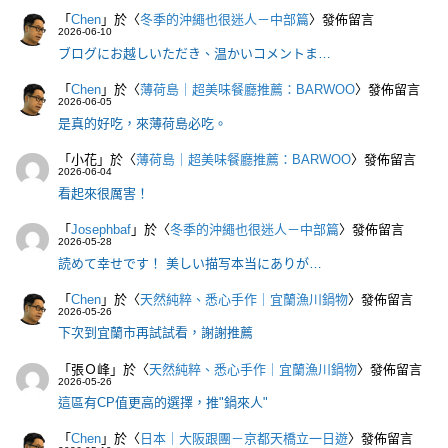
「
Chen
」於〈
冬季的沖繩也很迷人－中部篇
〉發佈留言
2026-06-10
ブログにお越しいただき、温かいコメントま…
「
Chen
」於〈
薄荷島｜超美味餐廳推薦：BARWOO
〉發佈留言
2026-06-05
是真的好吃，來薄荷島必吃。
「
小花
」於〈
薄荷島｜超美味餐廳推薦：BARWOO
〉發佈留言
2026-06-04
看起來很厲害！
「
Josephbaf
」於〈
冬季的沖繩也很迷人－中部篇
〉發佈留言
2026-05-28
読めて幸せです！ 美しい描写本当にありが…
「
Chen
」於〈
天然純粹、悉心手作｜宜蘭漁川鍋物
〉發佈留言
2026-05-26
下次到宜蘭市再試試看，謝謝推薦
「
張Ｏ峰
」於〈
天然純粹、悉心手作｜宜蘭漁川鍋物
〉發佈留言
2026-05-26
這區有CP值更高的選擇，推"鍋來人"
「
Chen
」於〈
日本｜大阪跟團－京都天橋立一日遊
〉發佈留言