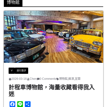
博物館
∀
旅行散步
2026-03-18
Chen
0 Comments
博物館
,
蘇澳
,
宜蘭
計程車博物館，海量收藏看得我入
迷
F
L
分