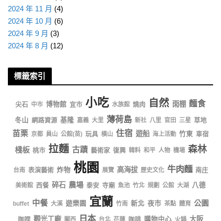
2024 年 11 月
(4)
2024 年 10 月
(6)
2024 年 9 月
(3)
2024 年 8 月
(12)
標籤索引
小吃
自然
麵食
雨棚
尖石
博物館
宜市
燒肉
中市
水族館
薄荷島
冬山
網路資源
基隆
草地
嘉義
大里
新社
八里
官田
三星
住宿
苗栗
遊船
玩具
竹東
車宿
京都
員山
公館(苗)
橫山
海上活動
拉麵
森林
棧板
古蹟
桃市
藝術家
復興
韓料
和平
人物
機場
桃園
牛肉麵
高海拔
表演藝術
炸物
南庄
台南
展覽
歷史文化
農場
碎石
西餐
泰安
寺廟
八德
美術館
魚池
竹北
規劃
公館
大湖
宜蘭
中餐
公園
遊樂園
新北
夜市
buffet
大溪
竹南
茶點
體育
日本
觀光工廠
大阪
咖哩
咖啡
購物中心
關西
台北
花蓮
火鍋