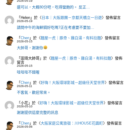
2026-05-19
還可以，大概80分吧，吃得蠻飽的。 反正…
「
Helen
」於〈
日本｜大阪跟團－京都天橋立一日遊
〉發佈留言
2026-05-19
請問中午的海鮮鍋好吃嗎?正在考慮要不要加…
「
Chen
」於〈
麵屋一虎｜豚骨、雞白湯，有料拉麵
〉發佈留言
2026-05-15
大帥哥，謝謝你
「
田琦大帥哥
」於〈
麵屋一虎｜豚骨、雞白湯，有料拉麵
〉發佈
留言
2026-05-15
哇哇哇不錯喔
「
Chen
」於〈
好嗨！大阪環球影城－超級任天堂世界
〉發佈留言
2026-05-11
不客氣，歡迎常來。
「
小花
」於〈
好嗨！大阪環球影城－超級任天堂世界
〉發佈留言
2026-05-10
謝謝提供這麼完整的訊息
「
Chen
」於〈
大阪家庭公寓旅宿：川HOUSE花園町
〉發佈留言
2026-05-06