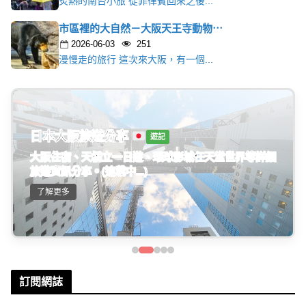
炙熱的南台小旅 從菲律賓回來之後...
市區裡的大自然－大阪天王寺動物⋯
2026-06-03
251
漫慢走的旅行 這次來大阪，有一個...
日本大阪旅遊分享
遊記
大阪住宿、天橋立一日遊、環球影城任天堂世界等詳細
旅遊資訊分享。(連載中...)
了解更多
訂閱網誌