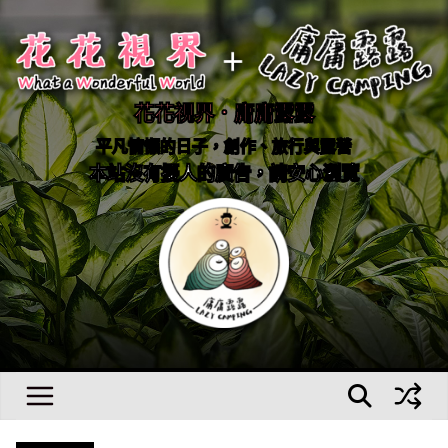
Skip
to
content
花花視界．庸庸露露
平凡慵懶的日子，創作、旅行與露營
本站沒有擾人的廣告，請安心瀏覽