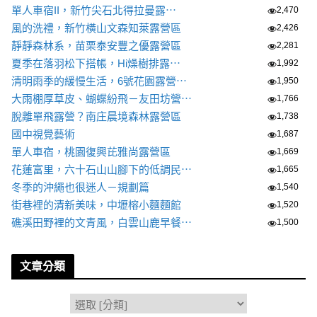
單人車宿II，新竹尖石北得拉曼露⋯
2,470
風的洗禮，新竹橫山文森知萊露營區
2,426
靜靜森林系，苗栗泰安豐之優露營區
2,281
夏季在落羽松下搭帳，Hi燥樹排露⋯
1,992
清明雨季的緩慢生活，6號花園露營⋯
1,950
大雨棚厚草皮、蝴蝶紛飛－友田坊營⋯
1,766
脫離單飛露營？南庄晨境森林露營區
1,738
國中視覺藝術
1,687
單人車宿，桃園復興芘雅尚露營區
1,669
花蓮富里，六十石山山腳下的低調民⋯
1,665
冬季的沖繩也很迷人－規劃篇
1,540
街巷裡的清新美味，中壢榕小麵麵館
1,520
礁溪田野裡的文青風，白雲山鹿早餐⋯
1,500
文章分類
分