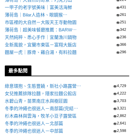
一甲子的老字號美味｜富美活海鮮
431
薄荷島｜Bilar人造林、眼鏡猴⋯
261
市區裡的大自然－大阪天王寺動物園
251
薄荷島｜超美味餐廳推薦：BARW⋯
342
天然純粹、悉心手作｜宜蘭漁川鍋物
236
全新風貌，宜蘭市東區－富翔大飯店
366
麵屋一虎｜豚骨、雞白湯，有料拉麵
296
最多點閱
綠意環抱、生態豐饒，新社小路露營⋯
4,729
女兒推薦排隊拉麵，隱家拉麵公館店
4,222
水碧山青，苗栗南庄水與樹莊園
3,703
冬季的沖繩也很迷人－南部篇(完結⋯
3,321
杉木森林與雲海，牧羊小豆子露營區
2,862
冬季的沖繩也很迷人－北部篇
2,641
冬季的沖繩也很迷人－中部篇
2,598