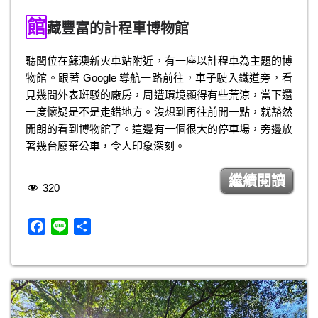
a
i
享
館
c
n
藏豐富的計程車博物館
e
e
b
聽聞位在蘇澳新火車站附近，有一座以計程車為主題的博
o
物館。跟著 Google 導航一路前往，車子駛入鐵道旁，看
o
見幾間外表斑駁的廠房，周遭環境顯得有些荒涼，當下還
k
一度懷疑是不是走錯地方。沒想到再往前開一點，就豁然
開朗的看到博物館了。這邊有一個很大的停車場，旁邊放
著幾台廢棄公車，令人印象深刻。
繼續閱讀
320
F
L
分
a
i
享
c
n
e
e
b
o