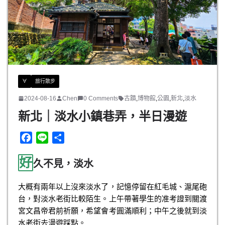
k
∀
旅行散步
2024-08-16
Chen
0 Comments
古蹟
,
博物館
,
公園
,
新北
,
淡水
新北｜淡水小鎮巷弄，半日漫遊
F
L
分
a
i
享
好
c
n
久不見，淡水
e
e
b
大概有兩年以上沒來淡水了，記憶停留在紅毛城、滬尾砲
o
台，對淡水老街比較陌生。上午帶著學生的准考證到關渡
o
宮文昌帝君前祈願，希望會考圓滿順利；中午之後就到淡
k
水老街去漫遊踩點。